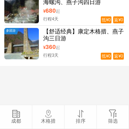
海螺沟、燕子沟四日游
680
¥
起
行程4天
抵¥0
返¥0
【舒适经典】康定木格措、燕子
参团游
沟三日游
360
¥
起
行程3天
抵¥0
返¥0
成都
木格措
排序
筛选