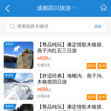
成都四川旅游
搜索
【尊品纯玩】康定情歌木格措、
参团游
燕子沟红石三日游
420
¥
起
行程3天
抵¥0
返¥0
【舒适经典】海螺沟、燕子沟、
参团游
木格措四日游
650
¥
起
行程4天
抵¥0
返¥0
【尊品纯玩】康定情歌木格措、
参团游