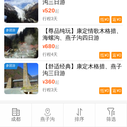
沟三日游
520
¥
起
行程3天
抵¥0
返¥0
【尊品纯玩】康定情歌木格措、
参团游
海螺沟、燕子沟四日游
680
¥
起
行程4天
抵¥0
返¥0
【舒适经典】康定木格措、燕子
参团游
沟三日游
360
¥
起
行程3天
抵¥0
返¥0
成都
燕子沟
排序
筛选