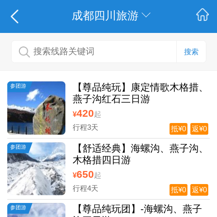
成都四川旅游
搜索
【尊品纯玩】康定情歌木格措、
参团游
燕子沟红石三日游
420
¥
起
行程3天
抵¥0
返¥0
【舒适经典】海螺沟、燕子沟、
参团游
木格措四日游
650
¥
起
行程4天
抵¥0
返¥0
【尊品纯玩团】-海螺沟、燕子
参团游