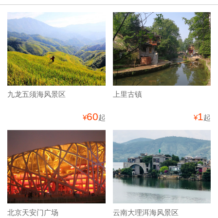
九龙五须海风景区
上里古镇
60
1
¥
起
¥
起
北京天安门广场
云南大理洱海风景区