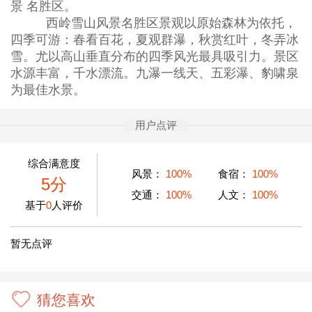
景 名胜区。
西岭雪山风景名胜区景观以原始森林为依托，
四季可游：春看百花，夏观群瀑，秋赏红叶，冬弄冰
雪。尤以高山垂直分布的四季风光最具吸引力。景区
水源丰富，千水漂流。九瀑一线天、五彩瀑、豹啸泉
为最佳水景。
用户点评
综合满意度
风景：
100%
食宿：
100%
5分
交通：
100%
人文：
100%
基于
0
人评价
暂无点评
猜您喜欢