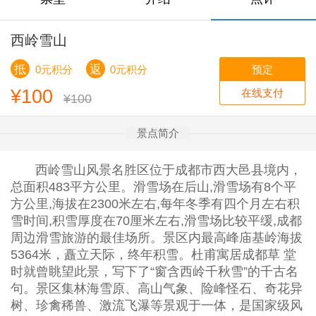
西岭雪山
抵
返
预定
0元积分
0元积分
¥100
在线支付
¥100
景点简介
西岭雪山风景名胜区位于成都市西大邑县境内，
总面积483平方公里。滑雪场在后山,滑雪场有8个平
方公里,海拔在2300米左右,每年冬季有四个月左右积
雪时间,积雪厚度在70厘米左右,滑雪场比较平缓,成都
周边滑雪旅游的最佳场所。景区内最高峰庙基岭海拔
5364米，矗立天际，终年积雪。杜甫寓居成都草 堂
时就曾眺望此景，写下了“窗含西岭千秋雪”的千古名
句。景区集林海雪原、高山气象、险峰怪石、奇花异
树、珍禽稀兽、激流飞瀑等景观于一体，是国家级风