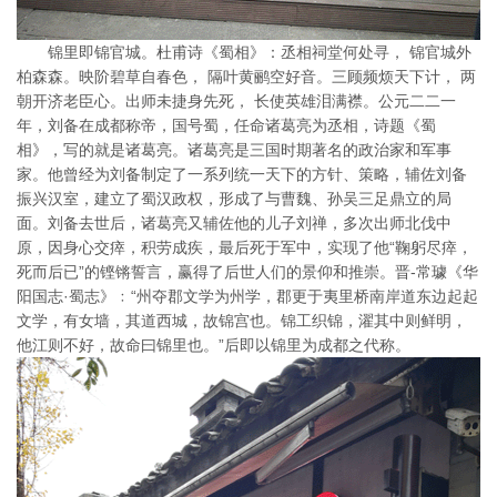
锦里即锦官城。杜甫诗《蜀相》：丞相祠堂何处寻， 锦官城外
柏森森。映阶碧草自春色， 隔叶黄鹂空好音。三顾频烦天下计， 两
朝开济老臣心。出师未捷身先死， 长使英雄泪满襟。公元二二一
年，刘备在成都称帝，国号蜀，任命诸葛亮为丞相，诗题《蜀
相》，写的就是诸葛亮。诸葛亮是三国时期著名的政治家和军事
家。他曾经为刘备制定了一系列统一天下的方针、策略，辅佐刘备
振兴汉室，建立了蜀汉政权，形成了与曹魏、孙吴三足鼎立的局
面。刘备去世后，诸葛亮又辅佐他的儿子刘禅，多次出师北伐中
原，因身心交瘁，积劳成疾，最后死于军中，实现了他“鞠躬尽瘁，
死而后已”的铿锵誓言，赢得了后世人们的景仰和推崇。晋-常璩《华
阳国志·蜀志》﹕“州夺郡文学为州学，郡更于夷里桥南岸道东边起起
文学，有女墙，其道西城，故锦宫也。锦工织锦，濯其中则鲜明，
他江则不好，故命曰锦里也。”后即以锦里为成都之代称。