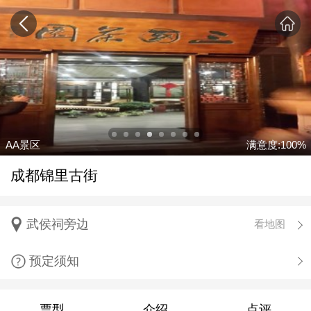
AA景区
满意度:100%
成都锦里古街
武侯祠旁边
看地图
预定须知
票型
介绍
点评