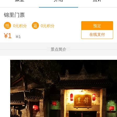
锦里门票
抵
返
预定
0元积分
0元积分
¥1
在线支付
¥1
景点简介