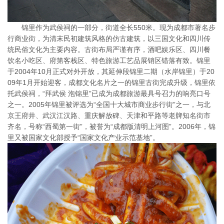
锦里作为武侯祠的一部分，街道全长550米。现为成都市著名步
行商业街，为清末民初建筑风格的仿古建筑，以三国文化和四川传
统民俗文化为主要内容。古街布局严谨有序，酒吧娱乐区、四川餐
饮名小吃区、府第客栈区、特色旅游工艺品展销区错落有致。锦里
于2004年10月正式对外开放，其延伸段锦里二期（水岸锦里）于20
09年1月开始迎客，成都文化名片之一的锦里古街完成升级，锦里依
托武侯祠，“拜武侯 泡锦里”已成为成都旅游最具号召力的响亮口号
之一。2005年锦里被评选为“全国十大城市商业步行街”之一，与北
京王府井、武汉江汉路、重庆解放碑、天津和平路等老牌知名街市
齐名，号称“西蜀第一街”，被誉为“成都版清明上河图”。2006年，锦
里又被国家文化部授予“国家文化产业示范基地”。