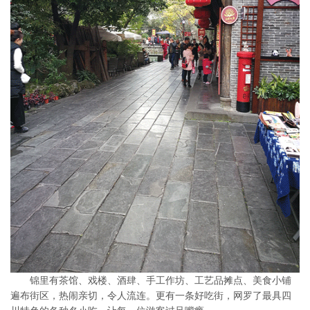
锦里有茶馆、戏楼、酒肆、手工作坊、工艺品摊点、美食小铺
遍布街区，热闹亲切，令人流连。更有一条好吃街，网罗了最具四