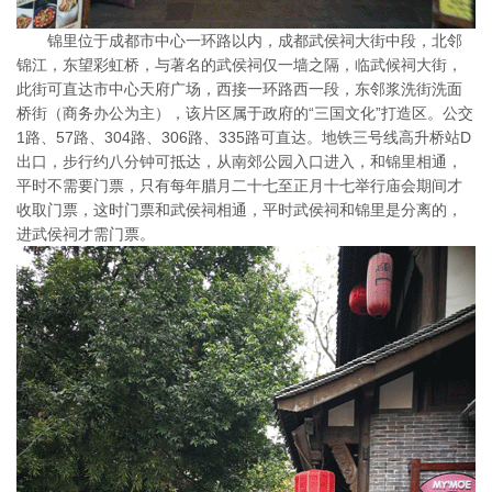
锦里位于成都市中心一环路以内，成都武侯祠大街中段，北邻
锦江，东望彩虹桥，与著名的武侯祠仅一墙之隔，临武候祠大街，
此街可直达市中心天府广场，西接一环路西一段，东邻浆洗街洗面
桥街（商务办公为主），该片区属于政府的“三国文化”打造区。公交
1路、57路、304路、306路、335路可直达。地铁三号线高升桥站D
出口，步行约八分钟可抵达，从南郊公园入口进入，和锦里相通，
平时不需要门票，只有每年腊月二十七至正月十七举行庙会期间才
收取门票，这时门票和武侯祠相通，平时武侯祠和锦里是分离的，
进武侯祠才需门票。