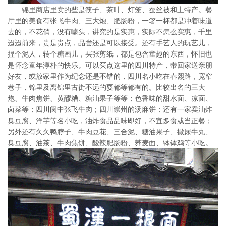
锦里商店里卖的些是筷子、茶叶、灯笼、蚕丝被和土特产。餐
厅里的美食有张飞牛肉、三大炮、肥肠粉，一箸一杯都是冲着味道
去的，不花俏，没有噱头，讲究的是实惠，实际不怎么实惠，千里
迢迢前来，贵是贵点，品尝还是可以接受。还有手艺人的玩艺儿，
捏个泥人，转个糖画儿，买张剪纸，都是包含童趣的东西，怀旧也
是怀念童年淳朴的快乐。可以买点这里的四川特产，带回家送亲朋
好友，或放家里作为纪念还是不错的，四川名小吃在春熙路，宽窄
巷子，锦里及离锦里古街不远的耍都等都有的。比较出名的三大
炮、牛肉焦饼、黄醪糟、糖油果子等等；色香味的甜水面、凉面、
卤菜等；四川阆中张飞牛肉；四川崇州的汤麻饼；还有一家卖油炸
臭豆腐、洋芋等名小吃，油炸食品品味即好，不宜多食或当正餐；
另外还有久久鸭脖子、牛肉豆花、三合泥、糖油果子、撒尿牛丸、
臭豆腐、油茶、牛肉焦饼、酸辣肥肠粉、荞麦面、钵钵鸡等小吃。