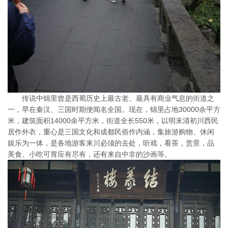
传说中锦里曾是西蜀历史上最古老、最具有商业气息的街道之
一，早在秦汉、三国时期便闻名全国。现在，锦里占地30000余平方
米，建筑面积14000余平方米，街道全长550米，以明末清初川西民
居作外衣，重心是三国文化和成都民俗作内涵，集旅游购物、休闲
娱乐为一体，是各地游客来川必须的去处，听戏，看茶，赏景，品
美食、小吃可胃应有尽有，还有来自中非的沙画等。