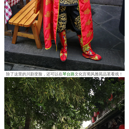
除了这里的川剧变脸，还可以在
琴台路
文化宫蜀风雅苑品茗看戏！