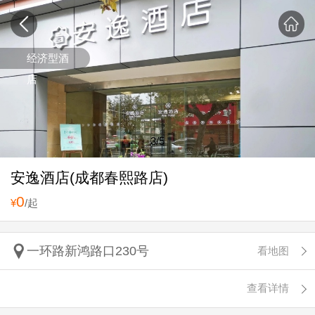
经济型酒
店
3
/5
安逸酒店(成都春熙路店)
0
¥
/起
一环路新鸿路口230号
看地图
查看详情