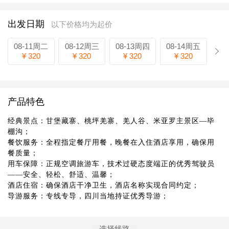
出发日期
以下价格均为起价
08-11周二
08-12周三
08-13周四
08-14周五
¥ 320
¥ 320
¥ 320
¥ 320
产品特色
经典景点：甘堡藏寨、桃坪羌寨、羌人谷、米亚罗主景区—毕
棚沟；
餐饮服务：全程指定餐厅用餐，晚餐在入住酒店享用，确保用
餐质量；
用车保障：正规空调旅游车，技术过硬态度端正的优秀驾驶员
——安全、轻松、舒适、温馨；
酒店住宿：确保酒店干净卫生，酒店名称实现合同约定；
导游服务：专线专导，四川当地持证优秀导游；
选择线路