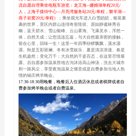
况自愿自理乘坐电瓶车游览：龙王海--娜姆湖单程20元/
人，上海子接待中心—月亮湾服务站20元/单程，磐羊湖—
燕子岩窝20元/单程）
；乘坐观光车进入白雪皑皑，银装素
裹的世界，景区内群山连绵奇形怪状、原始静谧林秀谷
幽，蓝天碧水、雪山银峰、云山雾海、飞瀑灵水，浑然一
体，自然天成；让您流连忘返，与大自然最亲密的接触，
留在心里，回味一生！这里一年四季桫椤飘飘，溪水潺
潺。秋是五彩斑斓、冬有冰雪娱乐、夏是清凉浪漫、春是
生机盎然；变化万千；大自然的千姿百态，在这里尽情展
露。后自愿参加温泉胜地古沟沐浴高山神汤，洗去大城市
和一路风尘，享受夜泡温泉之惬意或是自费参加当地人热
情的锅庄烤羊晚会。
17:30-18:30用晚餐，晚餐后入住酒店休息或者棋牌或者自
费参加烤羊晚会或者自费温泉
。