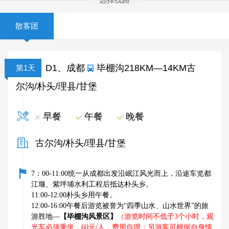
散客团
D1、成都
毕棚沟218KM—14KM古
第1天
尔沟/朴头/理县/甘堡
早餐
午餐
晚餐
古尔沟/朴头/理县/甘堡
：
统一从成都出发沿岷江风光而上，沿途车览都
7
00-11:00
江堰、紫坪埔水利工程后抵达朴头乡。
11:00-12:00朴头乡用午餐。
12:00-16:00
午餐后游览被誉为“四季山水、山水世界”的旅
游胜地—
【毕棚沟风景区】
（游览时间不低于3个小时，观
光车必须乘坐，60元/人，费用自理；另游客可根据自身情