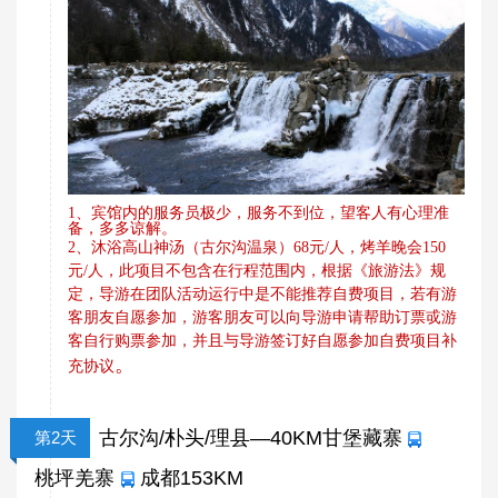
1、宾馆内的服务员极少，服务不到位，望客人有心理准
备，多多谅解。
2、沐浴高山神汤（古尔沟温泉）68元/人，烤羊晚会150
此项目不包含在行程范围内，根据《旅游法》规
元/人，
定，导游在团队活动运行中是不能推荐自费项目，若有游
客朋友自愿参加，游客朋友可以向导游申请帮助订票戓游
客自行购票参加，并且与导游签订好自愿参加自费项目补
。
充协议
古尔沟/朴头/理县—40KM甘堡藏寨
第2天
桃坪羌寨
成都153KM