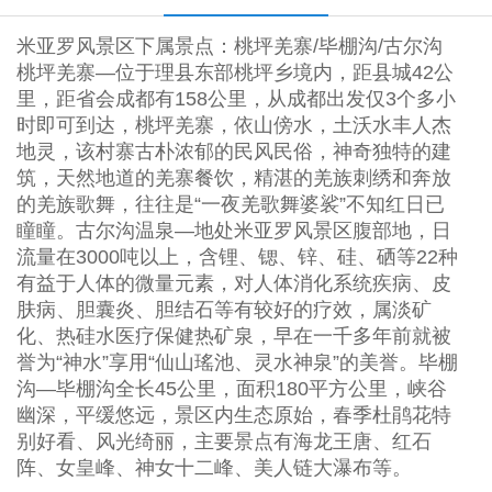
米亚罗风景区下属景点：桃坪羌寨/毕棚沟/古尔沟
桃坪羌寨—位于理县东部桃坪乡境内，距县城42公
里，距省会成都有158公里，从成都出发仅3个多小
时即可到达，桃坪羌寨，依山傍水，土沃水丰人杰
地灵，该村寨古朴浓郁的民风民俗，神奇独特的建
筑，天然地道的羌寨餐饮，精湛的羌族刺绣和奔放
的羌族歌舞，往往是“一夜羌歌舞婆裟”不知红日已
瞳瞳。古尔沟温泉—地处米亚罗风景区腹部地，日
流量在3000吨以上，含锂、锶、锌、硅、硒等22种
有益于人体的微量元素，对人体消化系统疾病、皮
肤病、胆囊炎、胆结石等有较好的疗效，属淡矿
化、热硅水医疗保健热矿泉，早在一千多年前就被
誉为“神水”享用“仙山瑤池、灵水神泉”的美誉。毕棚
沟—毕棚沟全长45公里，面积180平方公里，峡谷
幽深，平缓悠远，景区内生态原始，春季杜鹃花特
别好看、风光绮丽，主要景点有海龙王唐、红石
阵、女皇峰、神女十二峰、美人链大瀑布等。