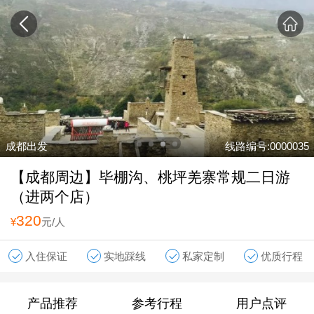
成都出发
线路编号:0000035
【成都周边】毕棚沟、桃坪羌寨常规二日游
（进两个店）
320
¥
元/人
入住保证
实地踩线
私家定制
优质行程
产品推荐
参考行程
用户点评