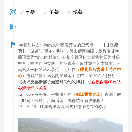
早餐
午餐
晚餐
早餐后从古尔沟出发呼吸着芳香的空气抵——
【甘堡藏
寨】
（游览时间约
小时），倚山傍河而建，故得名甘堡，
1
藏语意为“坡上的村落”。在整个藏区自古就将甘堡为甘堡
甲穹，意为百户大寨，甘堡藏寨石屋壮观的艺术群雕，带
着给人一种的艺术享受。而后在
（
理县茶马古道土特产中
免费品尝牛肉后购买当地土特产，
左右抵达
心）
10:30
——
【桃坪羌寨新寨子游览时间约
2
小时】
或
自愿自理
元
人
,
60
/
参观桃坪老羌寨
。
左右午餐。午餐后前往
参观了解
12：00
（
都江堰黄龙玉）
（时间
分钟）。而后返回成都结束愉快旅程！
50
集合出发返回成都结束愉快的游程！
13：30-16：00