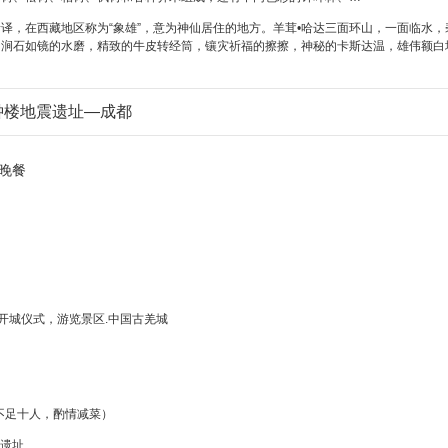
音译，在西藏地区称为“象雄”，意为神仙居住的地方。羊茸•哈达三面环山，一面临水，
涧石如镜的水磨，精致的牛皮转经筒，镶灾祈福的擦擦，神秘的卡斯达温，雄伟额白
钟楼地震遗址—成都
晚餐
看开城仪式，游览景区.中国古羌城
桌，不足十人，酌情减菜）
震遗址