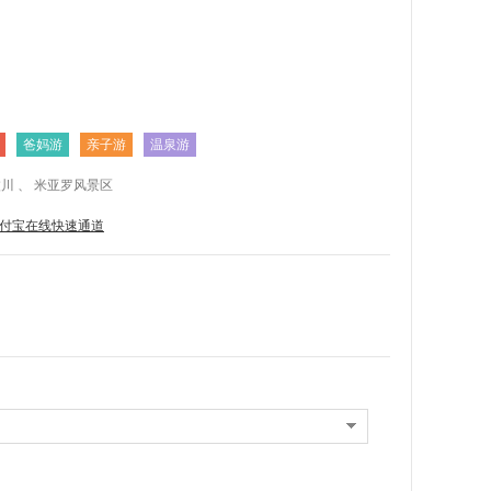
爸妈游
亲子游
温泉游
汶川 、 米亚罗风景区
付宝在线快速通道