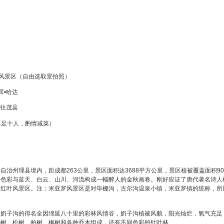
子沟风景区（自由选取景拍照）
茸•哈达
前往茂县
，不足十人，酌情减菜）
自治州理县境内，距成都263公里，景区面积达3688平方公里，景区植被覆盖面积9
色彩与蓝天、白云、山川、河流构成一幅醉人的金秋画卷。刚好应证了唐代著名诗人杜
的红叶风景区。注：米亚罗风景区是对毕棚沟，古尔沟温泉小镇，米亚罗镇的统称，所
奶子沟的得名全因绵延八十里的彩林风情谷，奶子沟植被风貌，阳光灿烂，氧气充足，
桦树、松树、柏树、枫树和各种乔木组成，还有不同色彩的针叶林、…