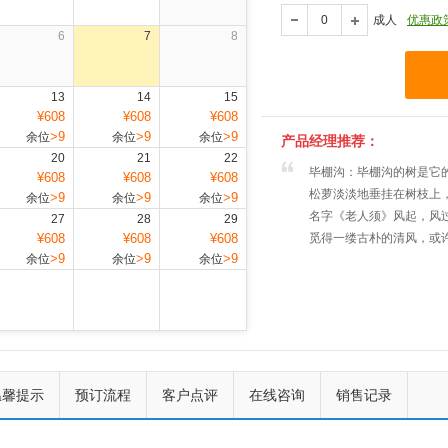
成人
优惠政
6
7
8
13
14
15
¥608
¥608
¥608
>9
>9
>9
余位
余位
余位
产品经理推荐：
20
21
22
毕棚沟：毕棚沟的树是它
¥608
¥608
¥608
松萝淡淡地垂挂在树枝上
>9
>9
>9
余位
余位
余位
名字《老人须》风起，风
27
28
29
¥608
¥608
¥608
觅得一缕古朴的清风，或
>9
>9
>9
余位
余位
余位
上一个
下一个
温馨提示
预订流程
客户点评
在线咨询
销售记录