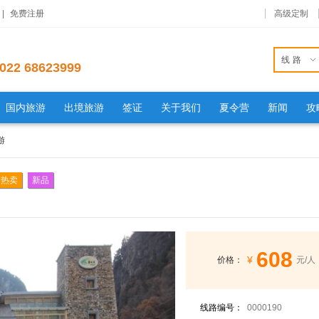
|
免费注册
高级定制
线路
022 68623999
国内旅游
出境旅游
签证
关于我们
夏令营
新闻
攻
游
热卖
新品
608
¥
价格：
元/人
线路编号：
0000190