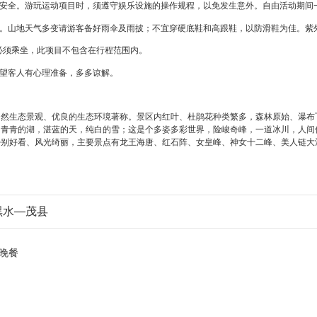
身安全。游玩运动项目时，须遵守娱乐设施的操作规程，以免发生意外。自由活动期间
服。山地天气多变请游客备好雨伞及雨披；不宜穿硬底鞋和高跟鞋，以防滑鞋为佳。紫
求必须乘坐，此项目不包含在行程范围内。
，望客人有心理准备，多多谅解。
自然生态景观、优良的生态环境著称。景区内红叶、杜鹃花种类繁多，森林原始、瀑布
青青的湖，湛蓝的天，纯白的雪；这是个多姿多彩世界，险峻奇峰，一道冰川，人间仙
特别好看、风光绮丽，主要景点有龙王海唐、红石阵、女皇峰、神女十二峰、美人链大
黑水—茂县
晚餐