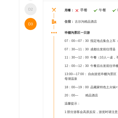
D2
早餐
午餐
用餐：
住宿：
古尔沟精品酒店
D3
毕棚沟景区一日游
07：00—07：30 指定地点集合上
07：30—11：30 成都出发前往理县
11：30—12：00 午餐（10人一
12：00—12：30 午餐后出发前往毕
13:00—17:00： 自由游览毕棚
母湖温泉
18：00—19：00 品藏家特色土火
20：00— 精品酒店
温馨提示：
1:部分游客会高原反应，游览时请注