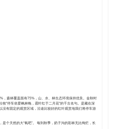
0%，森林覆盖面有75%，山、水、林生态环境保持优良。金秋时
牧"停车坐爱枫林晚，霜叶红于二月花"的千古名句。是藏在深
以没有固定的观赏区域，沿途比较好的红叶观赏地我们将停车游
是个天然的大“氧吧”。 每到秋季，奶子沟的彩林无比绚烂，长