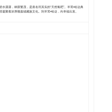
碧水潺潺，林荫繁茂，是座名符其实的“天然氧吧”。羊茸•哈达典
塔凝聚着浓厚额嘉绒藏族文化。到羊茸•哈达，向幸福出发。