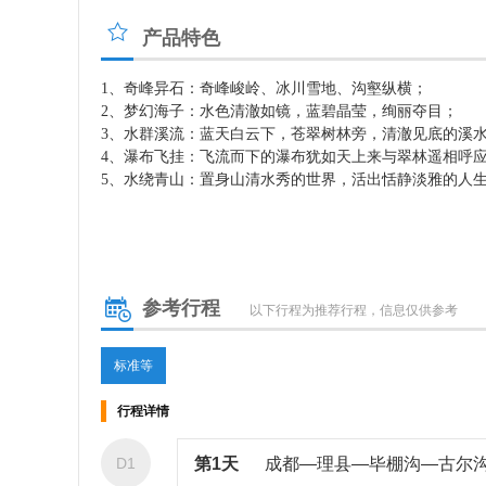
产品特色
1、奇峰异石：奇峰峻岭、冰川雪地、沟壑纵横；
2、梦幻海子：水色清澈如镜，蓝碧晶莹，绚丽夺目；
3、水群溪流：蓝天白云下，苍翠树林旁，清澈见底的溪
4、瀑布飞挂：飞流而下的瀑布犹如天上来与翠林遥相呼
5、水绕青山：置身山清水秀的世界，活出恬静淡雅的人
参考行程
以下行程为推荐行程，信息仅供参考
标准等
行程详情
D1
第1天
成都—理县—毕棚沟—古尔