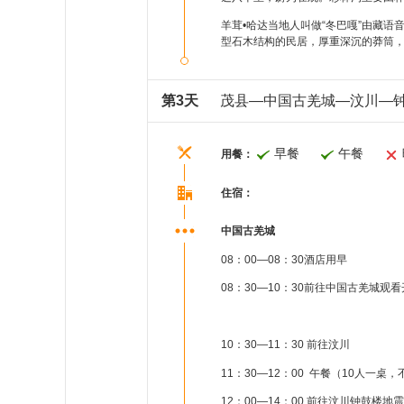
羊茸•哈达当地人叫做“冬巴嘎”由藏语
型石木结构的民居，厚重深沉的莽筒，
第3天
茂县—中国古羌城—汶川—
早餐
午餐
用餐：
住宿：
中国古羌城
08：00—08：30酒店用早
08：30—10：30前往中国古羌城观
10：30—11：30 前往汶川
11：30—12：00 午餐（10人一
12：00—14：00 前往汶川钟鼓楼地