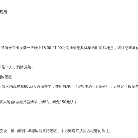
晚餐
车（导游会在出发前一天晚上18:00-21:00之间通知您具体集合时间和地点，请注
桌，不足十人，酌情减菜）
棚沟景区
沟景区（景区内观光车60元/人必须乘坐，费用自理。（游客中心--上海子），另游客可根
锅+篝火晚会(自愿品尝烤羊，烤鸡，烤兔150元/人）
意安全，量力而行. 毕棚沟属原始景区，未对游客开放的区域请勿前往。