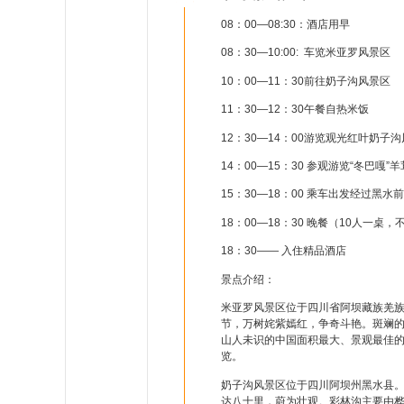
08：00—08:30：酒店用早
08：30—10:00: 车览米亚罗风景区
10：00—11：30前往奶子沟风景区
11：30—12：30午餐自热米饭
12：30—14：00游览观光红叶奶
14：00—15：30 参观游览“冬巴嘎”羊
15：30—18：00 乘车出发经过黑水
18：00—18：30 晚餐（10人一桌
18：30—— 入住精品酒店
景点介绍：
米亚罗风景区位于四川省阿坝藏族羌族
节，万树姹紫嫣红，争奇斗艳。斑斓的
山人未识的中国面积最大、景观最佳
览。
奶子沟风景区位于四川阿坝州黑水县。
达八十里，蔚为壮观。彩林沟主要由