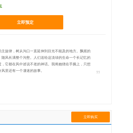
策
立即预定
的主旋律，树从沟口一直延伸到目光不能及的地方。飘摇的
，随风长满整个沟壑。人们送给这淡绿的生命一个长记忆的
过，它都在风中述说不老的神话。我将她绕在手腕上，只想
许风里还有一个凄迷的故事。
立即购买