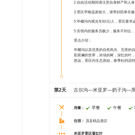
2:自由活动期间请注意自身财产和人
3:景区早晚温差较大，请带好防寒衣
5:毕棚沟内观光车60元/人，景区要
5:宾馆内的服务员极少，服务不到位
景点介绍：
毕棚沟以其优美的自然风光、完美的
彩斑斓的世界，浓绿的树，深红的叶，
悠远，景区内生态原始，春季杜鹃花
第2天
古尔沟—米亚罗—奶子沟—
早餐
午餐
用餐：
住宿：
茂县精品酒店
米亚罗景区看红叶