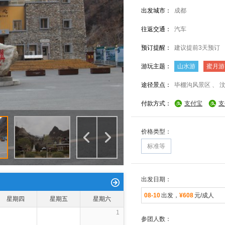
出发城市：
成都
往返交通：
汽车
预订提醒：
建议提前3天预订
游玩主题：
山水游
蜜月游
途径景点：
毕棚沟风景区 、 
付款方式：
支付宝
支
价格类型：
标准等
出发日期：
08-10
出发，
¥608
元/成人
星期四
星期五
星期六
1
参团人数：