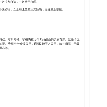
一切消费自选，一切费用自理。
外线较强，女士和儿童应注意防晒，最好戴上墨镜。
飞挂、冰川奇特。毕棚沟被比作四姑娘山的美丽背影。这是个五
境。毕棚沟全长45公里，面积180平方公里，峡谷幽深，平缓
瀑布等。