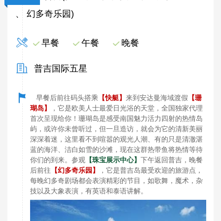
、 幻多奇乐园)
早餐
午餐
晚餐
普吉国际五星
餐后前往码头搭乘
【快艇】
来到安达曼海域渡假
【珊
早
瑚岛】
，它是欧美人士最爱日光浴的天堂，全国独家代理
首次呈现给你！珊瑚岛是感受南国魅力活力四射的热情岛
屿，或许你未曾听过，但一旦造访，就会为它的清新美丽
深深着迷，这里看不到喧嚣的观光人潮、有的只是清澈湛
蓝的海洋、洁白如雪的沙滩，现在这群热带鱼将热情等待
你们的到来。参观
【珠宝展示中心】
下午返回普吉，晚餐
后前往
【幻多奇乐园】
，它是普吉岛最受欢迎的旅游点，
每晚幻多奇剧场都会表演精彩的节目，如歌舞，魔术，杂
技以及大象表演，有英语和泰语讲解。