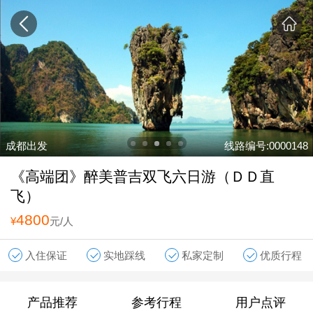
成都出发
线路编号:0000148
《高端团》醉美普吉双飞六日游（ＤＤ直
飞）
4800
¥
元/人
入住保证
实地踩线
私家定制
优质行程
产品推荐
参考行程
用户点评