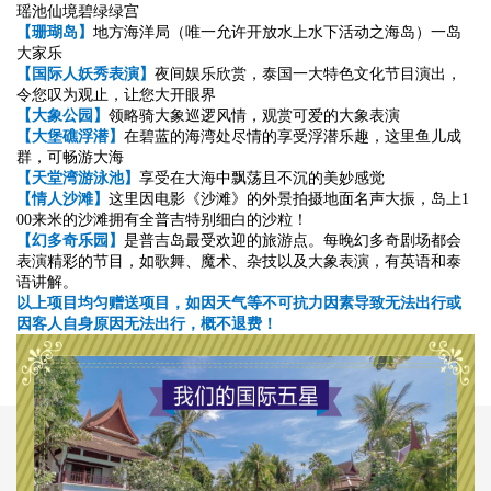
瑶池仙境碧绿绿宫
【珊瑚岛】
地方海洋局（唯一允许开放水上水下活动之海岛）一岛
大家乐
【国际人妖秀表演】
夜间娱乐欣赏，泰国一大特色文化节目演出，
令您叹为观止，让您大开眼界
【大象公园】
领略骑大象巡逻风情，观赏可爱的大象表演
【大堡礁浮潜】
在碧蓝的海湾处尽情的享受浮潜乐趣，这里鱼儿成
群，可畅游大海
【天堂湾游泳池】
享受在大海中飘荡且不沉的美妙感觉
【情人沙滩】
这里因电影《沙滩》的外景拍摄地面名声大振，岛上1
00来米的沙滩拥有全普吉特别细白的沙粒！
【幻多奇乐园】
是普吉岛最受欢迎的旅游点。每晚幻多奇剧场都会
表演精彩的节目，如歌舞、魔术、杂技以及大象表演，有英语和泰
语讲解。
以上项目均匀赠送项目，如因天气等不可抗力因素导致无法出行或
因客人自身原因无法出行，概不退费！