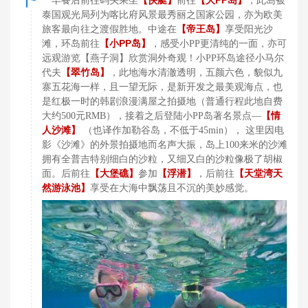
【快艇】
前往
【大PP岛】
早餐后前往码头乘坐
，此岛被
泰国观光局列为喀比府风景最秀丽之国家公园，亦为欧美
【帝王岛】
享受阳光沙
旅客最向往之渡假胜地。中途在
滩，环岛前往
【小PP岛】
，感受小PP更清纯的一面，亦可
远观游览【燕子洞】欣赏洞外奇观！小PP环岛途径小马尔
【翠竹岛】
代夫
，此地海水清澈透明，五颜六色，貌似九
寨五花海一样，且一望无际，是新开发之最美观海点，也
是红极一时的韩剧浪漫满屋之拍摄地（普通行程此地自费
【情
大约500元RMB），接着之后登陆小PP岛著名景点—
人沙滩】
（也译作加勒谷岛，不低于45min）， 这里因电
影《沙滩》的外景拍摄地而名声大振，岛上100来米的沙滩
拥有全普吉特别细白的沙粒，又细又白的沙粒像极了胡椒
【大堡礁】
参加
【浮潜】
，后前往
【天堂湾天
面。后前往
然游泳池】
享受在大海中飘荡且不沉的美妙感觉。