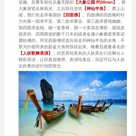
【大象公园 约30min】
设施。后乘车前往乐趣无限的
，骑
大象游览丛林风光。之后前往游览
【神仙半岛】
。爬上山
【四面佛】
坡，我们先去拜泰国的
。
四面佛的四面顺时针
方向第一面求平安、第二面求事业、第三面求爱情婚姻、
第四面求金钱。烧一套香烛，插一小束花在佛前，据说是
很灵的。四周摆放的数千只木刻或者金属小象都是香客还
愿给佛的。拜完四面佛径直向前走到神仙半岛的尖角，不
禁为扑面而来的蔚蓝大海而惊叹起来。晚餐后观看著名的
【人妖歌舞表演】
，欣赏美轮美奂的人妖美女们在舞台上
精彩表演，让你真假难辨。表演结束后，你还可以与人妖
近距离的进行拍照留念。