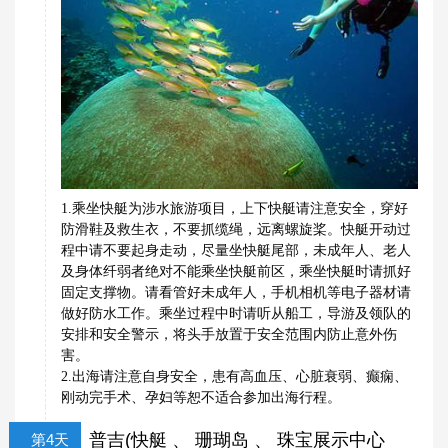
1.乘坐快艇为涉水旅游项目，上下快艇请注意安全，穿好
防滑鞋及救生衣，不要抓缆绳，远离螺旋桨。快艇开动过
程中请不要起身走动，尽量坐快艇尾部，未成年人、老人
及身体纤弱者绝对不能乘坐快艇前区，乘坐快艇时请抓好
固定支撑物。请看管好未成年人，手机相机等电子器材请
做好防水工作。乘坐过程中时请听从船工，导游及领队的
安排和安全警示，将头手放置于安全范围内防止意外伤
害。
2.出海请注意自身安全，患有高血压、心脏衰弱、癫痫、
刚动完手术、孕妇等恕不适合参加出海行程。
普吉(快艇 、 珊瑚岛 、 珠宝展示中心
第4天