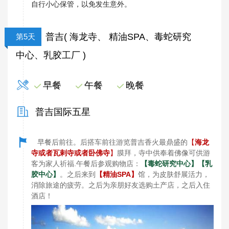
自行小心保管，以免发生意外。
普吉( 海龙寺、 精油SPA、毒蛇研究
第5天
中心、乳胶工厂 )
早餐
午餐
晚餐
普吉国际五星
早餐后前往。后搭车前往游览普吉香火最鼎盛的
【
海龙
寺或者瓦剌寺或者卧佛寺
】
膜拜，寺中供奉着佛像可供游
客为家人祈福.午餐后参观购物店：
【毒蛇研究中心】
【乳
胶中心】
。之后来到
【精油SPA】
馆，为皮肤舒展活力，
消除旅途的疲劳。之后为亲朋好友选购土产店，之后入住
酒店！