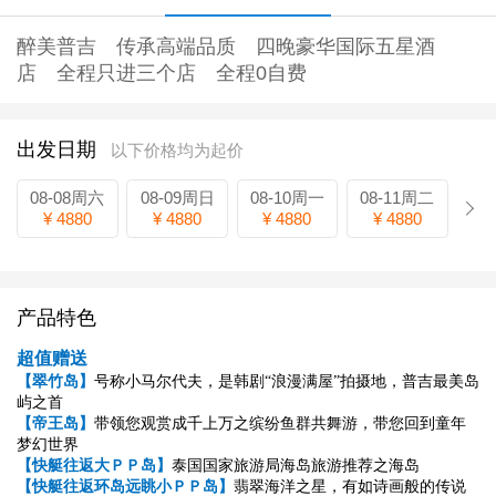
醉美普吉 传承高端品质 四晚豪华国际五星酒
店 全程只进三个店 全程0自费
出发日期
以下价格均为起价
08-08周六
08-09周日
08-10周一
08-11周二
¥ 4880
¥ 4880
¥ 4880
¥ 4880
产品特色
超值赠送
【翠竹岛】
号称小马尔代夫，是韩剧“浪漫满屋”拍摄地，普吉最美岛
屿之首
【帝王岛】
带领您观赏成千上万之缤纷鱼群共舞游，带您回到童年
梦幻世界
【快艇往返大ＰＰ岛】
泰国国家旅游局海岛旅游推荐之海岛
【快艇往返环岛远眺小ＰＰ岛】
翡翠海洋之星，有如诗画般的传说