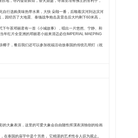
胜地，寺内金碧辉煌，香火鼎盛，寺庙里埋有佛主的舍利子，
自行选购美味热带水果，大快 朵颐一番，后顺着滨河到达滨河
的建筑，因经历了大地震、泰缅战争炮击及雷击后大约剩下60米高，
房，享用英式下午茶邓丽君有一首《小城故事》，唱出一片悠然、宁静、和
全亚洲的邓丽君小姐来清迈必住IMPERIAL MAEPING
椰子，餐后我们还可以参加祝福活动放泰国的传统孔明灯（祝
彩的大象表演，这里的可爱大象会自由随性挥瀷表演独创的绘画
在泰国的庙宇中是个另类， 它精湛的艺术性令人叹为观止。