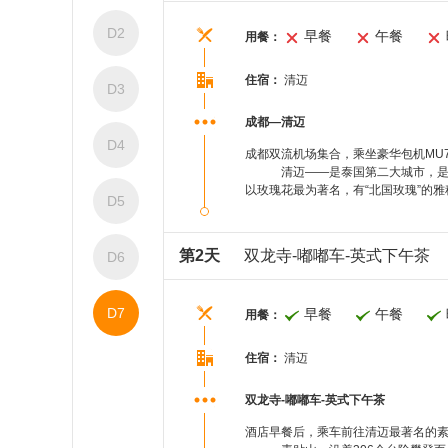
D2
早餐
午餐
用餐：
住宿：
清迈
D3
成都—清迈
D4
成都双流机场集合，乘坐豪华包机MU7
清迈——是泰国第二大城市，是清迈府
以玫瑰花最为著名，有“北国玫瑰”的
D5
第2天
双龙寺-嘟嘟车-英式下午茶
D6
D7
早餐
午餐
用餐：
住宿：
清迈
双龙寺-嘟嘟车-英式下午茶
酒店早餐后，乘车前往清迈最著名的