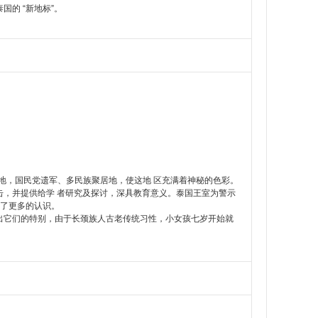
的 “新地标”。
地，国民党遗军、多民族聚居地，使这地 区充满着神秘的色彩。
击，并提供给学 者研究及探讨，深具教育意义。泰国王室为警示
有了更多的认识。
它们的特别，由于长颈族人古老传统习性，小女孩七岁开始就