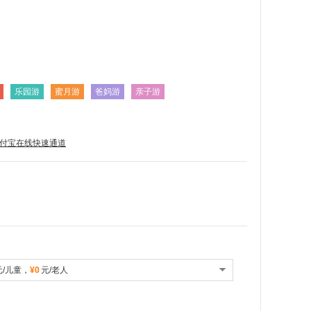
乐园游
蜜月游
爸妈游
亲子游
付宝在线快速通道
元/儿童，
¥0
元/老人