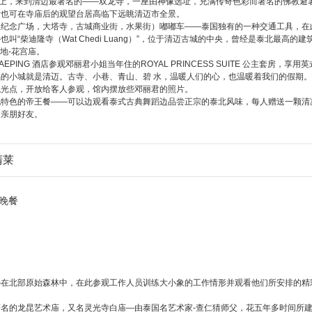
，来到清迈最著名的——双龙寺，一座由神像选址，充满传奇色彩而著名的佛教避暑
后也可在寺庙后的观望台居高临下远眺清迈市全景。
广场，大塔寺，古城商业街，水果街）嘟嘟车——泰国独有的一种交通工具，在此
叫“柴迪隆寺（Wat Chedi Luang）”，位于清迈古城的中央，曾经是泰北最高
地-花宫庙。
EPING 酒店参观邓丽君小姐当年住的ROYAL PRINCESS SUITE 公主套
小城就是清迈。古寺、小巷、青山、碧 水，温暖人们的心，也温暖着我们的假期。当年红片
观光点，开放给客人参观，馆内摆放些邓丽君的照片。
的帝王餐——可以边观看泰式古典舞蹈边品尝正宗的泰北风味，每人赠送一颗清凉
的亲朋好友。
清莱
晚餐
—在北部原始森林中，在此参观工作人员训练大小象的工作情形并观看他们所安排的精
龙昆艺术庙，又名灵光寺白庙—由泰国名艺术家-查仁猜师父，花五年多时间所建，