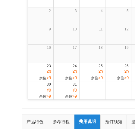
2
3
4
5
9
10
11
12
16
17
18
19
23
24
25
26
¥0
¥0
¥0
¥0
>9
>9
>9
>9
余位
余位
余位
余位
30
31
¥0
¥0
>9
>9
余位
余位
费用说明
产品特色
参考行程
预订须知