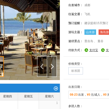
出发城市：
成都
往返交通：
飞机
预订提醒：
建议提前15天预订
游玩主题：
山水游
海岛游
途径景点：
普吉岛 、 曼谷
付款方式：
支付宝
支
价格类型：
标准团
出发日期：
08-23
出发，
¥0
元/成人，
¥0
星期四
星期五
星期六
1
参团人数：