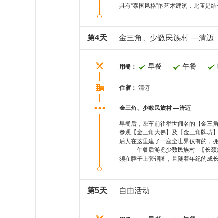
具有“泰国风格”的艺术建筑，此庙是
第4天
金三角、少数民族村 —清迈
早餐
午餐
用餐：
住宿：
清迈
金三角、少数民族村 —清迈
早餐后，乘车前往举世闻名的【金三角
参观【金三角大佛】及【金三角牌坊】
后人在这里建了一座全世界仅有的，拥
午餐后游览少数民族村--【长颈族
须在脖子上套铜圈，且随着年纪的成
第5天
自由活动