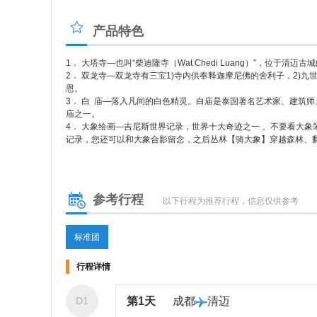
产品特色
1． 大塔寺—也叫“柴迪隆寺（Wat Chedi Luang）”，
2． 双龙寺—双龙寺有三宝1)寺内供奉释迦摩尼佛的舍利子，2
恩。
3． 白 庙—落入凡间的白色精灵。白庙是泰国著名艺术家、建筑师、画家
庙之一。
4． 大象绘画—吉尼斯世界记录，世界十大奇迹之一 。不要看大象笨重
记录，您还可以和大象合影留念，之后丛林【骑大象】穿越森
参考行程
以下行程为推荐行程，信息仅供参考
标准团
行程详情
D1
第1天
成都
清迈