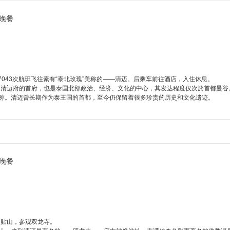
晚餐
043次航班飞往素有“泰北玫瑰”美称的——清迈。后乘车前往酒店，入住休息。
的首府，也是泰国北部政治、经济、文化的中心，其发达程度仅次於首都曼谷。面积
雅称。清迈曾长期作为泰王国的首都，至今仍保留着很多珍贵的历史和文化遗迹。
晚餐
素贴山，参观双龙寺。