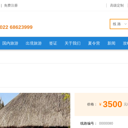
|
免费注册
高级定制
线路
022 68623999
国内旅游
出境旅游
签证
关于我们
夏令营
新闻
攻
3500
¥
价格：
元
线路编号：
0000080