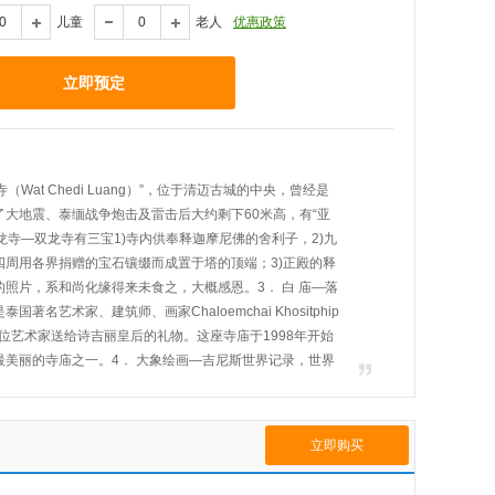
儿童
老人
优惠政策
立即预定
（Wat Chedi Luang）”，位于清迈古城的中央，曾经是
大地震、泰缅战争炮击及雷击后大约剩下60米高，有“亚
双龙寺—双龙寺有三宝1)寺内供奉释迦摩尼佛的舍利子，2)九
四周用各界捐赠的宝石镶缀而成置于塔的顶端；3)正殿的释
照片，系和尚化缘得来未食之，大概感恩。3． 白 庙—落
著名艺术家、建筑师、画家Chaloemchai Khositphip
这位艺术家送给诗吉丽皇后的礼物。这座寺庙于1998年开始
最美丽的寺庙之一。4． 大象绘画—吉尼斯世界记录，世界
大象笨重，但能够画出栩栩如生的图画，一定让我们大饱眼
八头大象“艺术家”集体创作一幅高 2.4 米宽12 米的油画、被收
可以和大象合影留念，之后丛林【骑大象】穿越森林、翻山
立即购买