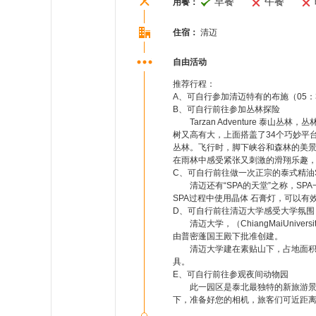
早餐
午餐
用餐：
住宿：
清迈
自由活动
推荐行程：
A、可自行参加清迈特有的布施（05：3
B、可自行前往参加丛林探险
Tarzan Adventure 泰山
树又高有大，上面搭盖了34个巧妙平台
丛林。飞行时，脚下峡谷和森林的美景
在雨林中感受紧张又刺激的滑翔乐趣，
C、可自行前往做一次正宗的泰式精油S
清迈还有“SPA的天堂”之称，SPA一词源于
SPA过程中使用晶体 石膏灯，可以
D、可自行前往清迈大学感受大学氛围
清迈大学，（ChiangMaiUniv
由普密蓬国王殿下批准创建。
清迈大学建在素贴山下，占地面积很
具。
E、可自行前往参观夜间动物园
此一园区是泰北最独特的新旅游景点
下，准备好您的相机，旅客们可近距