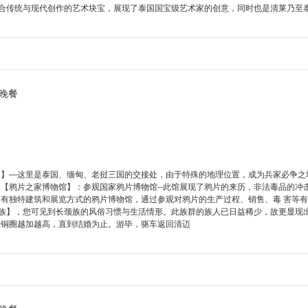
结合传统与现代创作的艺术块宝，展现了泰国国宝级艺术家的创意，同时也是清莱乃至泰国
晚餐
】—这里是泰国、缅甸、老挝三国的交接处，由于特殊的地理位置，成为兵家必争之
【鸦片之家博物馆】：参观国家鸦片博物馆--此馆展现了鸦片的来历，非法毒品的冲
有独特建筑和展览方式的鸦片博物馆，通过参观对鸦片的生产过程、销售、毒 害等
】，您可见到长颈族的风俗习惯与生活情形。此族群的族人已日益稀少，故更显现出
长铜圈越加越高，直到结婚为止。游毕，驱车返回清迈