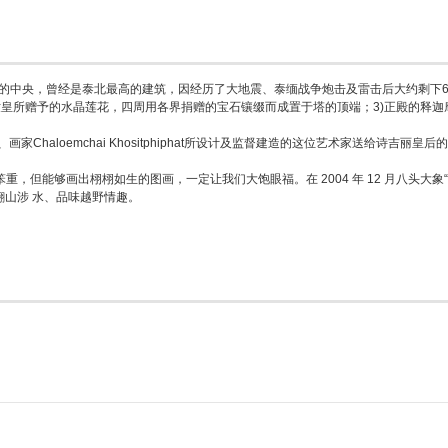
位于清迈古城的中央，曾经是泰北最高的建筑，因经历了大地震、泰缅战争炮击及雷击后大约剩下
)九世皇所赠予的水晶莲花，四周用各界捐赠的宝石镶缀而成置于塔的顶端；3)正殿的释
Chaloemchai Khositphiphat所设计及监督建造的这位艺术家送给诗吉
，但能够画出栩栩如生的图画，一定让我们大饱眼福。在 2004 年 12 月八头大象“艺
林、翻山涉 水、品味越野情趣。