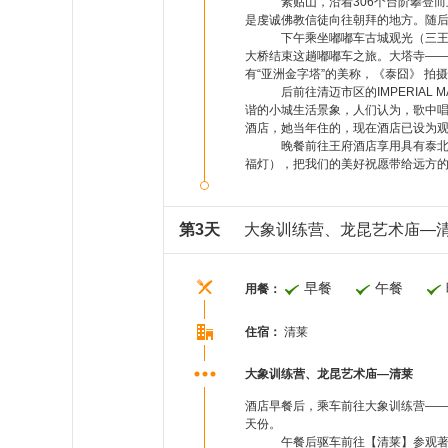
素贴山，沿着306个台阶攀登而上
是虔诚佛教信徒向往朝拜的地方。随
下午乘坐嘟嘟车古城观光（三王纪念
大桥结束这趟嘟嘟车之旅。大塔寺——也
有“亚洲金字塔”的美称，《泰囧》 拍摄
后前往清迈市区的IMPERIAL MA
谐的小城生活景象，人们认为，歌中唱的
酒店，她当年住的，现在酒店已设为
晚餐前往王府酒店享用具有泰北特色
福灯），把我们的美好祝愿带给远方
第3天
大象训练营、龙昆艺术庙—
早餐
午餐
用餐：
住宿：
清莱
大象训练营、龙昆艺术庙—清莱
酒店早餐后，乘车前往大象训练营—
天份。
午餐后驱车前往【清莱】参观著名的