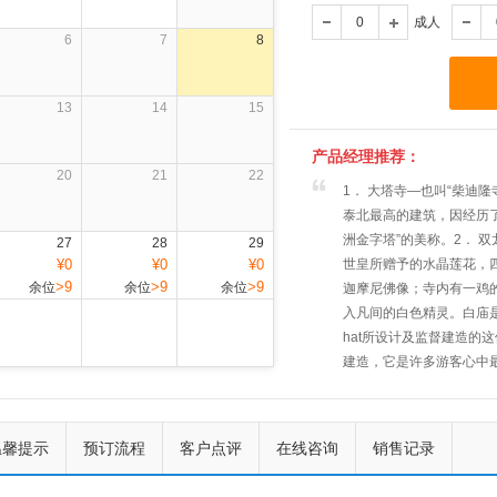
成人
6
7
8
13
14
15
产品经理推荐：
20
21
22
1． 大塔寺—也叫“柴迪隆寺
泰北最高的建筑，因经历了
洲金字塔”的美称。2． 
27
28
29
¥0
¥0
¥0
世皇所赠予的水晶莲花，
>9
>9
>9
余位
余位
余位
迦摩尼佛像；寺内有一鸡的
入凡间的白色精灵。白庙是泰国
hat所设计及监督建造的
建造，它是许多游客心中
十大奇迹之一 。不要看
福。在 2004 年 12 月
上一个
下一个
入世界吉尼斯记录，您还
温馨提示
预订流程
客户点评
在线咨询
销售记录
涉 水、品味越野情趣。