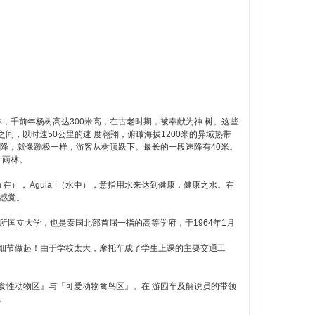
雨林，千前年杨树高达300米高，在古老时期，被奉献为神 树。这些
间，以时速50公里的速 度翱翔，俯瞰海拔1200米的异域热带
降，就像蹦极一样，游客从树顶跃下。最长的一段速降有40米。
片雨林。
康），Pa（在）， Agula=（水中），意指用水来达到健康，健康之水。在
的感觉。
一一所国立大学，也是泰国北部首屈一指的高等学府，于1964年1月
细节做起！由于学校太大，摩托车成了学生上课的主要交通工
性动物区』与『可爱动物禽鸟区』。在 游园车及解说员的带领
。