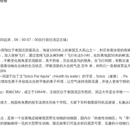
晚餐
0起床，06：00-07：00自行前往清迈古城）
丛林，丛林滑翔位于泰国北部最高点，海拔1000米上的泰国五大高山之一，村庄有着浓密的
，加入密林飞行，通过缆绳飞跃从树到树！飞行长达5小时，在距离地面50米的树顶之
，不断变化着角度呈现眼前，美不胜收，完全就是鸟的视角。在飞行间隙，有数次速 
观看动物在丛林的生活状态，呼吸清新的大自然气息.百年 来，村民们一直都保育这
PA
拉丁文“Solus Par Agula”（Health by water）的字首，Solus （健
有效增加负离子并创造出自然平衡的离子环境，让空气保持清新流通，并使人更有宁静
ersity）简称CMU，成立于1964年。主校区位于泰国清迈市西郊。清迈大学是全市唯
大，校园有免费的校车送师生到各个学院。大家下车时都要跟司机说谢谢，礼貌从
，是第一个在夜晚还能够观赏野生动物的动物园，园内分『肉食性动物区』与『草食
离的接触难得一见的大型野生动物。随后旅客们可徒步前往观赏可爱、逗趣的小动物们