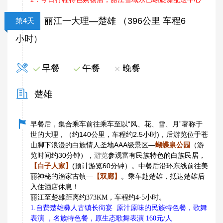
丽江一大理—楚雄 （396公里 车程6
第4天
小时）
早餐
午餐
晚餐
楚雄
早餐后，集合乘车前往乘车至以“风、花、雪、月”著称于
世的大理，（约140公里，车程约2.5小时)，后游览位于苍
山脚下浪漫的白族情人圣地AAA级景区—
蝴蝶泉公园
（游
览时间约30分钟），
游览
参观富有民族特色的白族民居，
【白子人家】
(预计游览60分钟）。中餐后沿环东线前往美
丽神秘的渔家古镇—
【双廊】
。乘车赴楚雄，抵达楚雄后
入住酒店休息！
丽江至楚雄距离约373KM，车程约4-5小时。
1.自费楚雄彝人古镇长街宴 原汁原味的民族特色餐，歌舞
表演 ，名族特色餐，原生态歌舞表演 160元/人