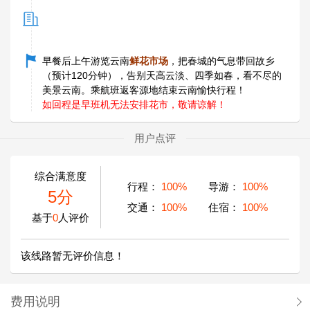
早餐后上午游览云南
鲜花市场
，把春城的气息带回故乡
（预计120分钟），告别天高云淡、四季如春，看不尽的
美景云南。乘航班返客源地结束云南愉快行程！
如回程是早班机无法安排花市，敬请谅解！
用户点评
综合满意度
行程：
100%
导游：
100%
5分
交通：
100%
住宿：
100%
基于
0
人评价
该线路暂无评价信息！
费用说明