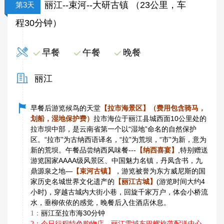
丽江--束河--大研古镇 （23公里，车
第3天
程30分钟）
早餐
午餐
晚餐
丽江
早餐后游览候鸟的天堂
【拉市海景区】（费用包含骑马，
划船，湿地保护费）
拉市海位于丽江县城西面10公里处的
拉市坝中部，是云南省第一个以“湿地”命名的自然保护
区。“拉市”为古纳西语译名，“拉”为荒坝，“市”为新，意为
新的荒坝。午餐品尝纳西风味餐---
【纳西喜宴】
,特别赠送
游览国家AAAA级风景区、中国魅力名镇，丹凤含书，九
鼎源泉之地—
【束河古镇】
，游览被誉为东方威尼斯的国
家历史名城世界文化遗产的
【丽江古城】
(游览时间大约4
小时)，穿越古城内大街小巷，回旋千家万户，体会小桥流
水，垂柳依依的感觉，晚餐后入住酒店休息。
：
丽江至拉市海30分钟
1
2：今日行程特色购物店，丽江雪域东巴螺旋藻配送中心