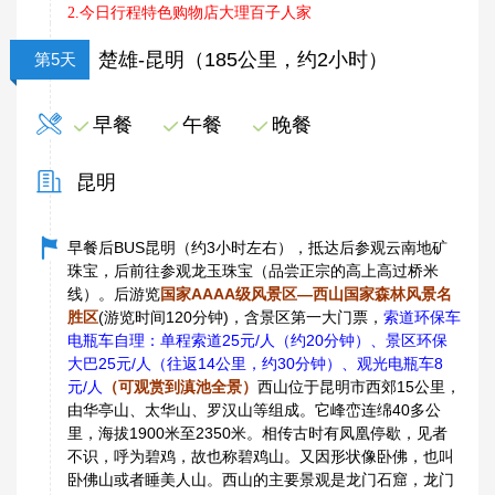
2.今日行程特色购物店大理百子人家
楚雄-昆明（185公里，约2小时）
第5天
早餐
午餐
晚餐
昆明
早餐后BUS昆明（约3小时左右），抵达后参观云南地矿
珠宝，后前往参观龙玉珠宝（品尝正宗的高上高过桥米
线）。后游览
国家AAAA级风景区—西山国家森林风景名
胜区
(游览时间120分钟)，含景区第一大门票，
索道环保车
电瓶车自理：单程索道25元/人（约20分钟）、景区环保
大巴25元/人（往返14公里，约30分钟）、观光电瓶车8
元/人
（可观赏到滇池全景）
西山位于昆明市西郊15公里，
由华亭山、太华山、罗汉山等组成。它峰峦连绵40多公
里，海拔1900米至2350米。相传古时有凤凰停歇，见者
不识，呼为碧鸡，故也称碧鸡山。又因形状像卧佛，也叫
卧佛山或者睡美人山。西山的主要景观是龙门石窟，龙门