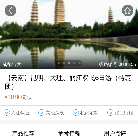
成都出发
线路编号:0000155
【云南】昆明、大理、丽江双飞6日游（特惠
团）
1880
¥
元/人
入住保证
实地踩线
私家定制
优质行程
产品推荐
参考行程
用户点评