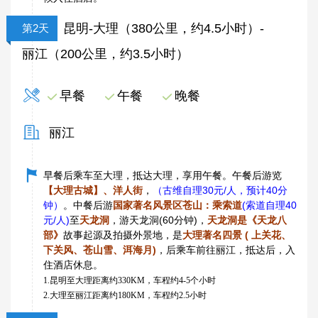
昆明-大理（380公里，约4.5小时）-
第2天
丽江（200公里，约3.5小时）
早餐
午餐
晚餐
丽江
早餐后乘车至大理，抵达大理，享用午餐。午餐后游览
【大理古城】、洋人街
，
（古维自理30元/人，预计40分
钟）
。中餐后游
国家著名风景区苍山：乘索道
(索道自理40
元/人)
至
天龙洞
，游天龙洞(60分钟)，
天龙洞是《天龙八
部》
故事起源及拍摄外景地，是
大理著名四景 ( 上关花、
下关风、苍山雪、洱海月)
，后乘车前往丽江，抵达后，入
住酒店休息。
1.昆明至大理距离约330KM，车程约4-5个小时
2.大理至丽江距离约180KM，车程约2.5小时