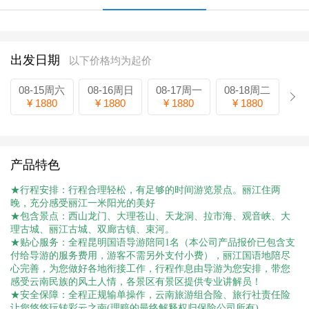
出发日期
以下价格均为起价
08-15周六
08-16周日
08-17周一
08-18周二
¥ 1880
¥ 1880
¥ 1880
¥ 1880
产品特色
★行程安排：行程合理轻松，有足够的时间游览景点。丽江住两
晚，充分感受丽江一米阳光的美好
★包含景点：西山龙门、大理苍山、天龙洞、拉市海、观音峡、大
理古城、丽江古城、双廊古镇、束河。
★贴心服务：全程昆明国语导游陪同1名（本公司产品报价已包含支
付给导游的服务费用，游客不需另外支付小费），丽江国语地陪尽
心完善，为您做好各地衔接工作，行程作息由导游为您安排，带您
感受云南民族的风土人情，各景区有景区提供专业讲解员！
★安全保障：全程正规输单操作，云南旅游组合险、旅行社责任险
让您悠悠玩转彩云之南(理赔的最终解释权归保险公司所有)