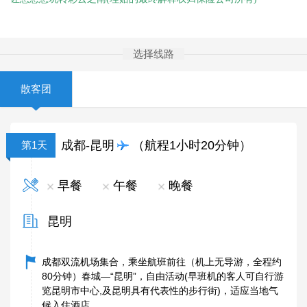
选择线路
散客团
成都-昆明
（航程1小时20分钟）
第1天
早餐
午餐
晚餐
昆明
成都双流机场集合，乘坐航班前往（机上无导游，全程约
80
分钟）春城—“昆明”，自由活动
(
早班机的客人可自行游
览昆明市中心
,
及昆明具有代表性的步行街
)
，适应当地气
候入住酒店。