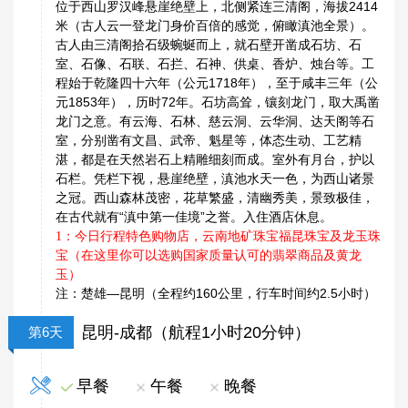
位于西山罗汉峰悬崖绝壁上，北侧紧连三清阁，海拔2414
米（古人云一登龙门身价百倍的感觉，俯瞰滇池全景）。
古人由三清阁拾石级蜿蜒而上，就石壁开凿成石坊、石
室、石像、石联、石拦、石神、供桌、香炉、烛台等。工
程始于乾隆四十六年（公元1718年），至于咸丰三年（公
元1853年），历时72年。石坊高耸，镶刻龙门，取大禹凿
龙门之意。有云海、石林、慈云洞、云华洞、达天阁等石
室，分别凿有文昌、武帝、魁星等，体态生动、工艺精
湛，都是在天然岩石上精雕细刻而成。室外有月台，护以
石栏。凭栏下视，悬崖绝壁，滇池水天一色，为西山诸景
之冠。西山森林茂密，花草繁盛，清幽秀美，景致极佳，
在古代就有“滇中第一佳境”之誉。入住酒店休息。
1：今日行程特色购物店，云南地矿珠宝福昆珠宝及龙玉珠
宝（在这里你可以选购国家质量认可的翡翠商品及黄龙
玉）
注：楚雄—昆明（全程约
160
公里，行车时间约
2.5
小时）
昆明-成都（航程1小时20分钟）
第6天
早餐
午餐
晚餐