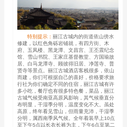
特别提示：
丽江古城内的街道依山傍水
修建，以红色角砾岩铺就，有四方街、木
府、五凤楼、黑龙潭、文昌宫、王丕震纪念
馆、雪山书院、王家庄基督教堂、方国瑜故
居、白马龙潭寺、顾彼得旧居、净莲寺、普
贤寺等景点。丽江古城酒店客栈很多，依山
而建，你们可根据自己的喜好，价格要求旅
行社为你们确定不同的住宿，丽江古城有许
多小吃，餐厅也有很多特色餐，菜品，丽江
古城气候受南亚高原风影响，其气候垂直分
布明显，干湿季分明，温度变化不大。虽处
高原，终年看见雪山，但雨量充沛，干湿季
分明，属西南季风气候。全年着装早上10点
至下午5点以长衣长裤为主，下午6点至第二