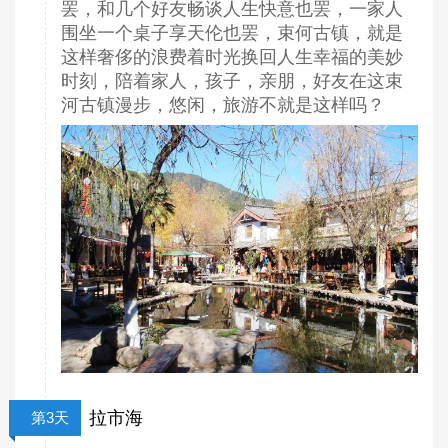
罢，和几个好友畅谈人生快意也罢，一家人
围坐一个桌子享天伦也罢，束何古镇，就是
这样
奢侈
的
浪费着时光换回人生幸福的美妙
时刻，陪着家人，孩子，亲朋，好友在这束
河古镇漫步，悠闲，旅游不就是这样吗？
拉市海
第3天