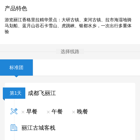
产品特色
游览丽江香格里拉精华景点：大研古镇、束河古镇、拉市海湿地骑
马划船、蓝月山谷石卡雪山、虎跳峡、银都水乡，一次出行多重体
验
选择线路
标准团
成都飞丽江
第1天
早餐
午餐
晚餐
丽江古城客栈