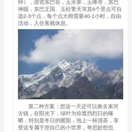
钟），游览东巴谷，玉水寨，玉峰寺，东巴
神园，东巴王国、玉柱擎天等其6个景点可自
选2-3个点，每个点大楷需要40-1小时，自由
活动，入住客栈休息。
第二种方案：
您这一天还可以换去束河
古镇，在阳光下，绿叶为你遮挡烈日的曝
晒，特别是冬日的暖阳，泡上一杯清茶，享
受这专属于您自己的小世界，奇思妙想也