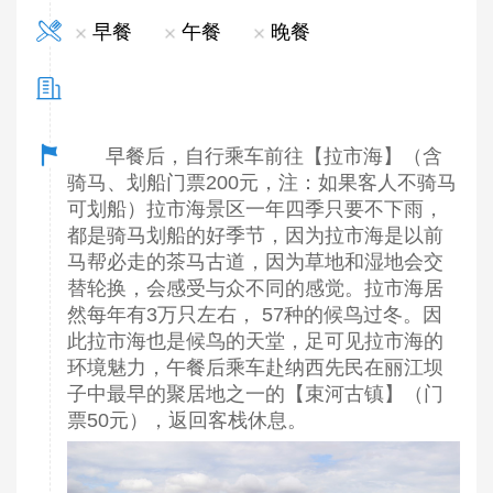
早餐
午餐
晚餐
早餐后，自行乘车前往【拉市海】（含
骑马、划船门票200元，注：如果客人不骑马
可划船）拉市海景区一年四季只要不下雨，
都是骑马划船的好季节，因为拉市海是以前
马帮必走的茶马古道，因为草地和湿地会交
替轮换，会感受与众不同的感觉。拉市海居
然每年有3万只左右， 57种的候鸟过冬。因
此拉市海也是候鸟的天堂，足可见拉市海的
环境魅力，午餐后乘车赴纳西先民在丽江坝
子中最早的聚居地之一的【束河古镇】（门
票50元），返回客栈休息。