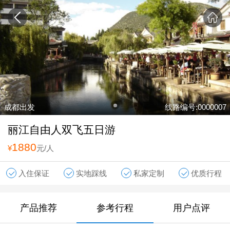
成都出发
线路编号:0000007
丽江自由人双飞五日游
1880
¥
元/人
入住保证
实地踩线
私家定制
优质行程
产品推荐
参考行程
用户点评