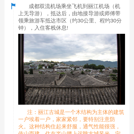
成都双流机场乘坐飞机到丽江机场（机
上无导游），抵达后，由地接导游或师傅带
领乘旅游车抵达市区（约30公里、程约30分
钟），入住客栈休息!
注：丽江古城是一个木结构为主体的建筑
一户埃着一户，家家紧邻，要特别注意防
火。这种结构住起来舒服，通气性能很强，
依山而建，住在半山腰上远眺古城风光，宁