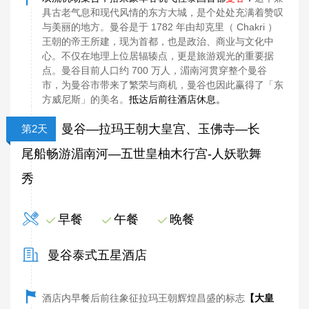
具古老气息和现代风情的东方大城，是个处处充满着赞叹
与美丽的地方。曼谷是于 1782 年由却克里（ Chakri ）
王朝的帝王所建，现为首都，也是政治、商业与文化中
心。不仅在地理上位居辐辏点，更是旅游观光的重要据
点。曼谷目前人口约 700 万人，湄南河贯穿整个曼谷
市，为曼谷市带来了繁荣与商机，曼谷也因此赢得了「东
方威尼斯」的美名。
抵达后前往酒店休息。
曼谷—拉玛王朝大皇宫、玉佛寺—长
第2天
尾船畅游湄南河—五世皇柚木行宫-人妖歌舞
秀
早餐
午餐
晚餐
曼谷泰式五星酒店
酒店内早餐后前往象征拉玛王朝辉煌昌盛的标志
【大皇