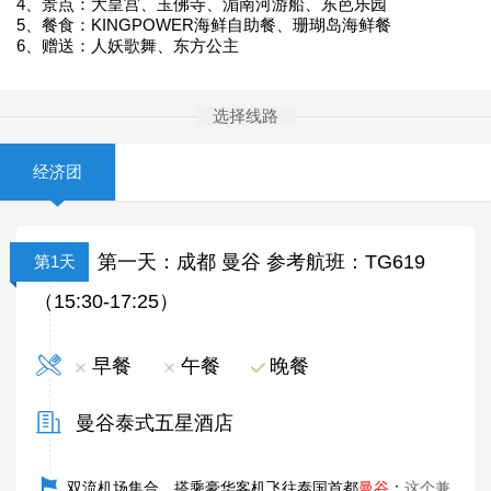
4、景点：大皇宫、玉佛寺、湄南河游船、东芭乐园
5、餐食：KINGPOWER海鲜自助餐、珊瑚岛海鲜餐
6、赠送：人妖歌舞、东方公主
选择线路
经济团
第一天：成都 曼谷 参考航班：TG619
第1天
（15:30-17:25）
早餐
午餐
晚餐
曼谷泰式五星酒店
双流机场集合，搭乘豪华客机飞往泰国首都
曼谷
：
这个兼