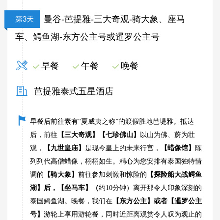
曼谷-芭提雅-三大奇观-骑大象、座马
第3天
车、鳄鱼湖-东方公主号或暹罗公主号
早餐
午餐
晚餐
芭提雅泰式五星酒店
早餐后前往素有“夏威夷之称”的渡假胜地芭堤雅。抵达
【三大奇观】【七珍佛山】
后，前往
以山为佛、蔚为壮
【九世皇庙】
【蜡像馆】
观，
是现今皇上的未来行宫，
陈
列列代高僧蜡像，栩栩如生。精心为您安排有泰国独特情
【骑大象】
【探险船大战鳄鱼
调的
前往参加刺激和惊险的
湖】后，【坐马车】（
约10分钟）离开那令人印象深刻的
【东方公主】或者【暹罗公主
泰国鳄鱼湖。晚餐，我们在
号】
游轮上享用游轮餐，同时近距离观赏令人叹为观止的