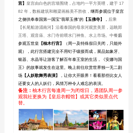
宫】
皇宫由白色的宫墙围绕，占地约一平方英哩，建于 17
82 年，数栋建筑和雕梁画栋美不胜收，
继而参观位于皇宫
之侧供奉泰国第一国宝“翡翠玉佛”的
【玉佛寺】
，
后乘
【长尾船游湄南河】沿着泰国的母亲河观赏美景，远眺郑
王塔、观音庙、水门寺前喂水门神鱼、水上市场。中餐
后
参观五世皇
【柚木行宫】
（周一及特殊假日关闭，只能外
观），此行宫搭建完全不用钉子镶接而成，展品如象牙、
银器、水晶等让游客了解百年泰王室的生活，《安娜与国
王》的故事就发生在这里。晚上前往欣赏世界独一无二剧
场
【人妖歌舞秀表演】
，让你大开眼界！看看那些比女人
还要女人的人妖们，风情万种令人难忘的表演。
备注：
柚木行宫每逢周一为闭馆日，遇团队周一参
观我社更换为【皇后衣帽馆】或其它类似景点代
替。