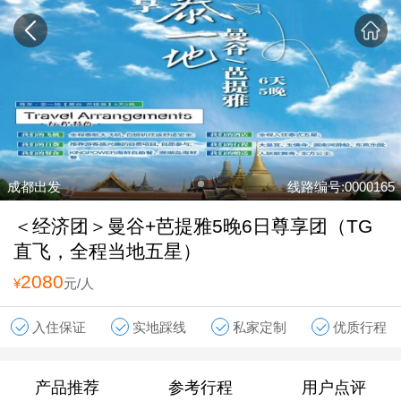
成都出发
线路编号:0000165
＜经济团＞曼谷+芭提雅5晚6日尊享团（TG
直飞，全程当地五星）
2080
¥
元/人
入住保证
实地踩线
私家定制
优质行程
产品推荐
参考行程
用户点评