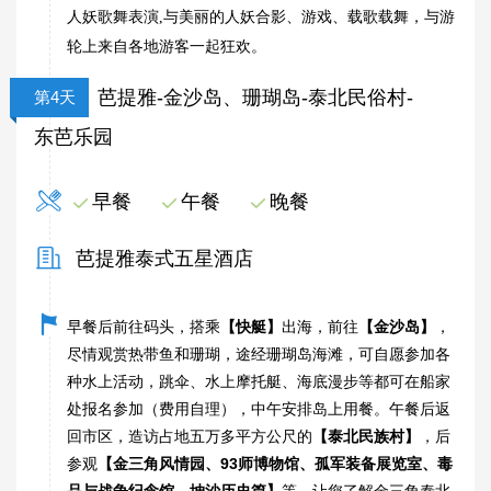
人妖歌舞表演,与美丽的人妖合影、游戏、载歌载舞，与游
轮上来自各地游客一起狂欢。
芭提雅-金沙岛、珊瑚岛-泰北民俗村-
第4天
东芭乐园
早餐
午餐
晚餐
芭提雅泰式五星酒店
早餐后前往码头，搭乘
【快艇】
出海，前往
【金沙岛】
，
尽情观赏热带鱼和珊瑚，途经珊瑚岛海滩，可自愿参加各
种水上活动，跳伞、水上摩托艇、海底漫步等都可在船家
处报名参加（费用自理），中午安排岛上用餐。午餐后返
回市区，造访占地五万多平方公尺的
【泰北民族村】
，后
参观
【金三角风情园、93师博物馆、孤军装备展览室、毒
品与战争纪念馆、坤沙历史篇】
等，让您了解金三角泰北