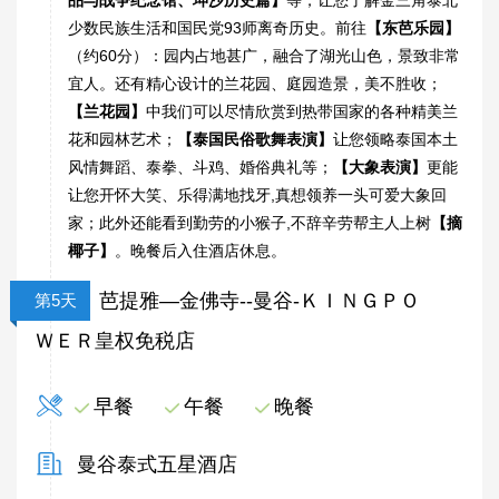
少数民族生活和国民党93师离奇历史。前往
【东芭乐园】
（约60分）：园内占地甚广，融合了湖光山色，景致非常
宜人。还有精心设计的兰花园、庭园造景，美不胜收；
【兰花园】
中我们可以尽情欣赏到热带国家的各种精美兰
花和园林艺术；
【泰国民俗歌舞表演】
让您领略泰国本土
风情舞蹈、泰拳、斗鸡、婚俗典礼等；
【大象表演】
更能
让您开怀大笑、乐得满地找牙,真想领养一头可爱大象回
家；此外还能看到勤劳的小猴子,不辞辛劳帮主人上树
【摘
椰子】
。晚餐后入住酒店休息。
芭提雅—金佛寺--曼谷-ＫＩＮＧＰＯ
第5天
ＷＥＲ皇权免税店
早餐
午餐
晚餐
曼谷泰式五星酒店