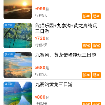
999
¥
起
行程5天
抵¥0
返¥0
熊猫乐园+九寨沟+黄龙真纯玩
参团游
三日游
720
¥
起
行程3天
抵¥0
返¥0
九寨沟、黄龙错峰纯玩三日游
参团游
680
¥
起
行程3天
抵¥0
返¥0
九寨沟黄龙三日游
参团游
880
¥
起
行程3天
抵¥0
返¥0