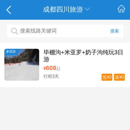
成都四川旅游
搜索
毕棚沟+米亚罗+奶子沟纯玩3日
参团游
游
608
¥
起
行程3天
抵¥0
返¥0