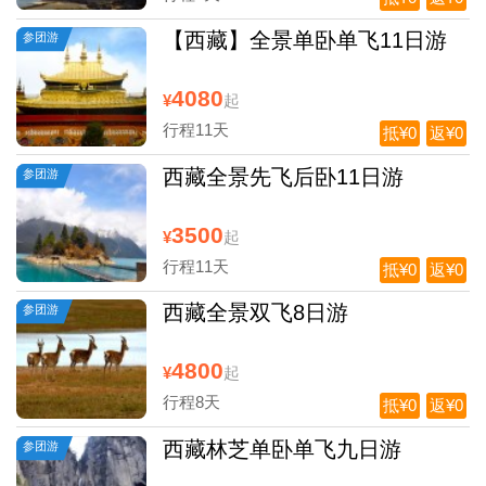
【西藏】全景单卧单飞11日游
参团游
4080
¥
起
行程11天
抵¥0
返¥0
西藏全景先飞后卧11日游
参团游
3500
¥
起
行程11天
抵¥0
返¥0
西藏全景双飞8日游
参团游
4800
¥
起
行程8天
抵¥0
返¥0
西藏林芝单卧单飞九日游
参团游