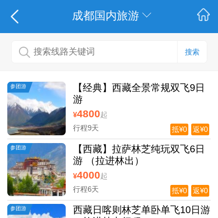
成都国内旅游
搜索
【经典】西藏全景常规双飞9日
参团游
游
4800
¥
起
行程9天
抵¥0
返¥0
【西藏】拉萨林芝纯玩双飞6日
参团游
游 （拉进林出）
4000
¥
起
行程6天
抵¥0
返¥0
西藏日喀则林芝单卧单飞10日游
参团游