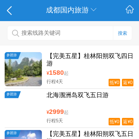
成都国内旅游
搜索
【完美五星】桂林阳朔双飞四日
参团游
游
1580
¥
起
行程4天
抵¥0
返¥0
北海涠洲岛双飞五日游
参团游
2999
¥
起
行程5天
抵¥0
返¥0
【完美五星】桂林阳朔双飞五日
参团游