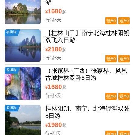
游
1680
¥
起
行程5天
抵¥0
返¥0
【桂林山甲】南宁北海桂林阳朔
参团游
双飞六日游
2180
¥
起
行程6天
抵¥0
返¥0
（张家界+广西）张家界、凤凰
参团游
古城桂林双卧8日游
1680
¥
起
行程8天
抵¥0
返¥0
桂林阳朔、南宁、北海银滩双卧
参团游
8日游
1980
¥
起
行程8天
抵¥0
返¥0