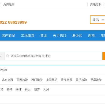
|
免费注册
高级定制
线路
022 68623999
国内旅游
出境旅游
签证
关于我们
夏令营
新闻
攻
夕阳红
北京旅游
西安旅游
澳门旅游
上海旅游
青海旅游
天津旅游
重庆旅游
旅游
杭州旅游
南京旅游
福建旅游
贵州旅游
山东旅游
辽宁旅游
吉林旅
荔湾
番禺
海珠
白云
越秀
天河
西旅游
安徽旅游
湖南旅游
湖北旅游