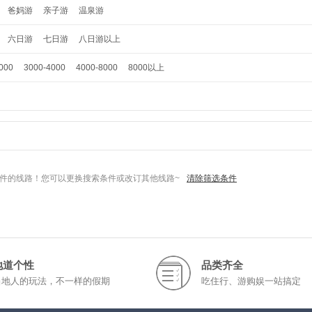
爸妈游
亲子游
温泉游
六日游
七日游
八日游以上
000
3000-4000
4000-8000
8000以上
件的线路！您可以更换搜索条件或改订其他线路~
清除筛选条件
地道个性
品类齐全
当地人的玩法，不一样的假期
吃住行、游购娱一站搞定