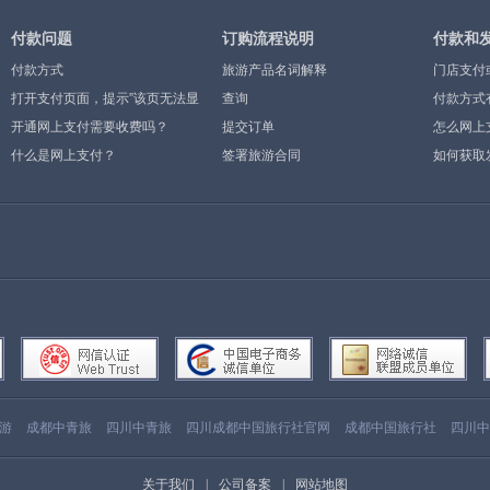
付款问题
订购流程说明
付款和
付款方式
旅游产品名词解释
门店支付
打开支付页面，提示”该页无法显
查询
付款方式
示”或空白页，可能是什么原因？
开通网上支付需要收费吗？
提交订单
怎么网上
什么是网上支付？
签署旅游合同
如何获取
游
成都中青旅
四川中青旅
四川成都中国旅行社官网
成都中国旅行社
四川中
关于我们
|
公司备案
|
网站地图