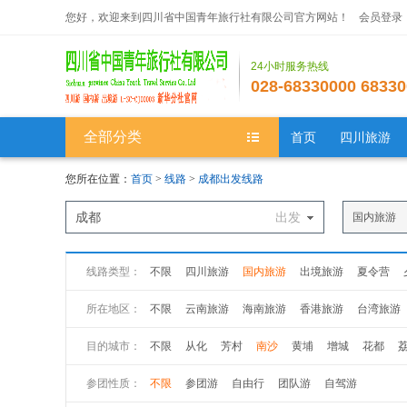
您好，欢迎来到四川省中国青年旅行社有限公司官方网站！
会员登录
24小时服务热线
028-68330000 68330
全部分类
首页
四川旅游
您所在位置：
首页
>
线路
>
成都出发线路
成都
出发
国内旅游
线路类型：
不限
四川旅游
国内旅游
出境旅游
夏令营
所在地区：
不限
云南旅游
海南旅游
香港旅游
台湾旅游
新疆旅游
西藏旅游
广州旅游
广西旅游
江苏
目的城市：
不限
从化
芳村
南沙
黄埔
增城
花都
山西旅游
黑龙江旅游
吉林旅游
山西旅游
陕
参团性质：
不限
参团游
自由行
团队游
自驾游