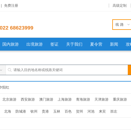
|
免费注册
高级定制
线路
022 68623999
国内旅游
出境旅游
签证
关于我们
夏令营
新闻
攻
夕阳红
北京旅游
西安旅游
澳门旅游
上海旅游
青海旅游
天津旅游
重庆旅游
旅游
杭州旅游
南京旅游
福建旅游
贵州旅游
山东旅游
辽宁旅游
吉林旅
北海
防城港
钦州
贵港
玉林
百色
贺州
河池
来宾
崇左
西旅游
安徽旅游
湖南旅游
湖北旅游