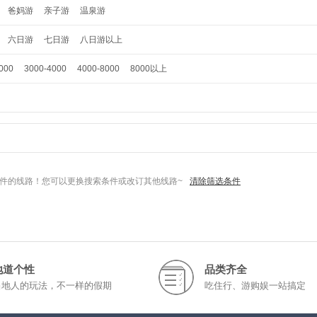
爸妈游
亲子游
温泉游
六日游
七日游
八日游以上
000
3000-4000
4000-8000
8000以上
件的线路！您可以更换搜索条件或改订其他线路~
清除筛选条件
地道个性
品类齐全
当地人的玩法，不一样的假期
吃住行、游购娱一站搞定