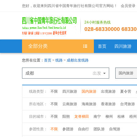
您好，欢迎来到四川省中国青年旅行社有限公司官方网站！
会员登录
24小时服务热线
028-68330000 68330
全部分类
首页
四川旅游
您所在位置：
首页
>
线路
>
成都出发线路
成都
出发
国内旅游
线路类型：
不限
四川旅游
国内旅游
出境旅游
夏令营
所在地区：
不限
云南旅游
海南旅游
香港旅游
台湾旅游
新疆旅游
西藏旅游
广州旅游
广西旅游
江苏
目的城市：
不限
阳朔
龙脊梯田
南宁
柳州
桂林
梧州
山西旅游
黑龙江旅游
吉林旅游
山西旅游
陕
参团性质：
不限
参团游
自由行
团队游
自驾游