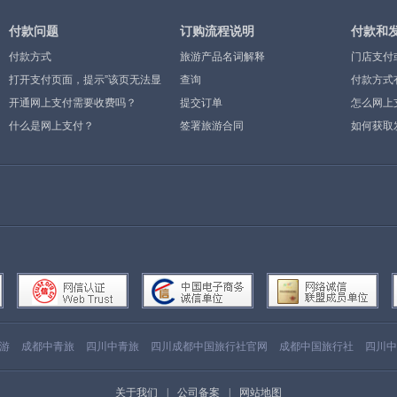
付款问题
订购流程说明
付款和
付款方式
旅游产品名词解释
门店支付
打开支付页面，提示”该页无法显
查询
付款方式
示”或空白页，可能是什么原因？
开通网上支付需要收费吗？
提交订单
怎么网上
什么是网上支付？
签署旅游合同
如何获取
游
成都中青旅
四川中青旅
四川成都中国旅行社官网
成都中国旅行社
四川中
关于我们
|
公司备案
|
网站地图