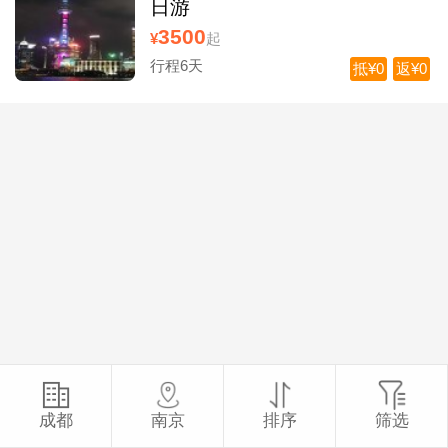
日游
3500
¥
起
行程6天
抵¥0
返¥0
成都
南京
排序
筛选