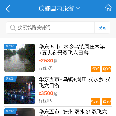
成都国内旅游
搜索
华东 5 市+水乡乌镇周庄木渎
参团游
+五大夜景双飞六日游
2580
¥
起
行程6天
抵¥0
返¥0
华东五市+乌镇+周庄 双水乡 双
参团游
飞六日游
3500
¥
起
行程6天
抵¥0
返¥0
华东五市+扬州 双水乡 双飞六
参团游