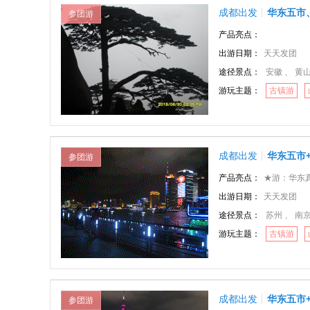
成都出发
华东五市
参团游
产品亮点：
出游日期：
天天发团
途径景点：
安徽 、 黄
游玩主题：
古镇游
成都出发
华东五市+
参团游
产品亮点：
★游：华东真正的精
出游日期：
天天发团
途径景点：
苏州 、 南京
游玩主题：
古镇游
成都出发
华东五市
参团游