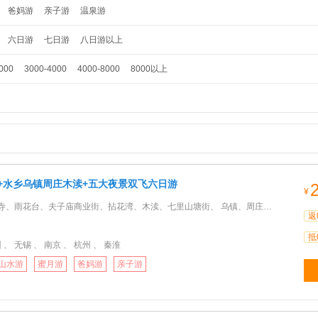
爸妈游
亲子游
温泉游
六日游
七日游
八日游以上
000
3000-4000
4000-8000
8000以上
 市+水乡乌镇周庄木渎+五大夜景双飞六日游
¥
花台、夫子庙商业街、拈花湾、木渎、七里山塘街、 乌镇、周庄、漫步西湖、河坊街、城隍庙、南京路、外滩、登金
返
抵
 、 无锡 、 南京 、 杭州 、 秦淮
山水游
蜜月游
爸妈游
亲子游