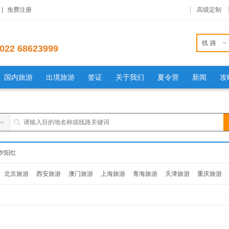
|
免费注册
高级定制
线路
022 68623999
国内旅游
出境旅游
签证
关于我们
夏令营
新闻
攻
夕阳红
北京旅游
西安旅游
澳门旅游
上海旅游
青海旅游
天津旅游
重庆旅游
旅游
杭州旅游
南京旅游
福建旅游
贵州旅游
山东旅游
辽宁旅游
吉林旅
西旅游
安徽旅游
湖南旅游
湖北旅游