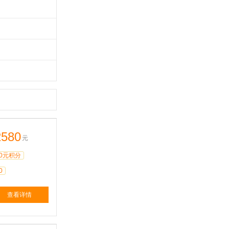
2580
元
0元积分
0
查看详情