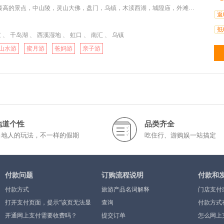
点，中山陵，灵山大佛，盘门，乌镇，木渎西湖，城隍庙，外滩每一处都是华东的精魂；赠送扬州——国家AAAAA级
返
抵
 、 千岛湖 、 西溪湿地 、 虹口 、 南汇 、 乌镇
山水游
蜜月游
爸妈游
亲子游
地道个性
品类齐全
当地人的玩法，不一样的假期
吃住行、游购娱一站搞定
付款问题
订购流程说明
付款和
付款方式
旅游产品名词解释
门店支付
打开支付页面，提示”该页无法显
查询
付款方式
示”或空白页，可能是什么原因？
开通网上支付需要收费吗？
提交订单
怎么网上