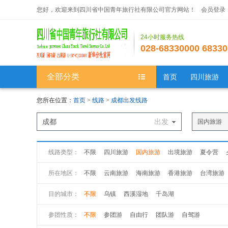
您好，欢迎来到四川省中国青年旅行社有限公司官方网站！
会员登录
24小时服务热线
028-68330000 68330
全部分类
首页
四川旅游
您所在位置：
首页
>
线路
>
成都出发线路
成都
出发
国内旅游
线路类型：
不限
四川旅游
国内旅游
出境旅游
夏令营
所在地区：
不限
云南旅游
海南旅游
香港旅游
台湾旅游
新疆旅游
西藏旅游
广州旅游
广西旅游
江苏
目的城市：
不限
乌镇
西溪湿地
千岛湖
山西旅游
黑龙江旅游
吉林旅游
山西旅游
陕
参团性质：
不限
参团游
自由行
团队游
自驾游