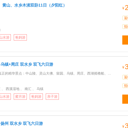
、黄山、水乡木渎双卧11日（夕阳红）
¥
返
抵
山
山水游
爸妈游
乌镇+周庄 双水乡 双飞六日游
¥
华景点：中山陵、灵山大佛、留园、乌镇、周庄、西湖摇橹船、中国馆、外滩、南京路。。。★住：两晚五星酒店：
返
抵
 、 西溪湿地 、 南汇 、 乌镇
山水游
蜜月游
爸妈游
亲子游
+扬州 双水乡 双飞六日游
¥