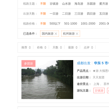
线路主题：
不限
古镇游
山水游
海岛游
乐园游
蜜月游
出游天数：
不限
一日游
二日游
三日游
四日游
五日游
线路价格：
不限
500以下
501-1000
1001-2000
2001-3
已选条件：
国内旅游
杭州旅游
推荐
价格
天数
最新
点评
成都出发
华东 5
参团游
产品亮点：
★游:大报恩寺、雨
出游日期：
天天发团
途径景点：
上海 、 苏州
游玩主题：
古镇游