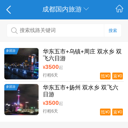
成都国内旅游
搜索
华东五市+乌镇+周庄 双水乡 双
参团游
飞六日游
3500
¥
起
行程6天
抵¥0
返¥0
华东五市+扬州 双水乡 双飞六
参团游
日游
3500
¥
起
行程6天
抵¥0
返¥0