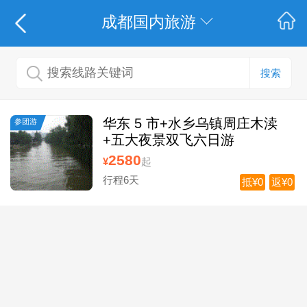
成都国内旅游
搜索
华东 5 市+水乡乌镇周庄木渎
参团游
+五大夜景双飞六日游
2580
¥
起
行程6天
抵¥0
返¥0