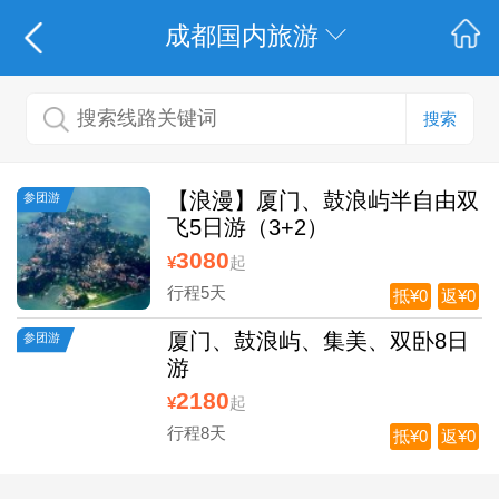
成都国内旅游
搜索
【浪漫】厦门、鼓浪屿半自由双
参团游
飞5日游（3+2）
3080
¥
起
行程5天
抵¥0
返¥0
厦门、鼓浪屿、集美、双卧8日
参团游
游
2180
¥
起
行程8天
抵¥0
返¥0