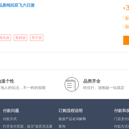
品质纯玩双飞六日游
¥
返
抵
海岛游
爸妈游
亲子游
地道个性
品类齐全
当地人的玩法，不一样的假期
吃住行、游购娱一站搞定
付款问题
订购流程说明
付款和
付款方式
旅游产品名词解释
门店支付
打开支付页面，提示”该页无法显
查询
付款方式