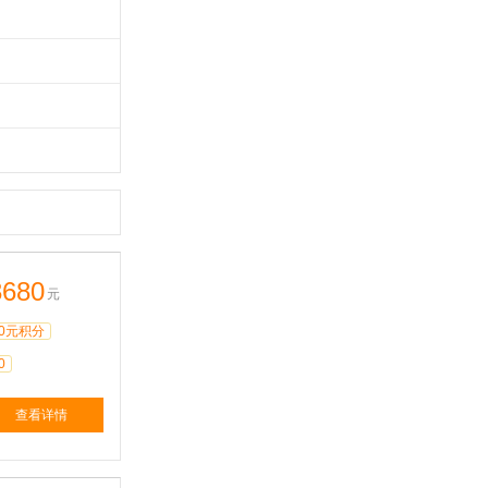
3680
元
0元积分
0
查看详情