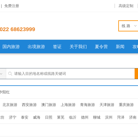
|
免费注册
高级定制
线路
022 68623999
国内旅游
出境旅游
签证
关于我们
夏令营
新闻
攻
夕阳红
北京旅游
西安旅游
澳门旅游
上海旅游
青海旅游
天津旅游
重庆旅游
旅游
杭州旅游
南京旅游
福建旅游
贵州旅游
山东旅游
辽宁旅游
吉林旅
潍坊
济宁
泰安
威海
日照
莱芜
临沂
德州
聊城
滨州
菏泽
济南
西旅游
安徽旅游
湖南旅游
湖北旅游
泰安
威海
日照
莱芜
临沂
德州
聊城
滨州
菏泽
济南
青岛
淄博
日照
莱芜
临沂
德州
聊城
滨州
菏泽
济南
青岛
淄博
枣庄
东营