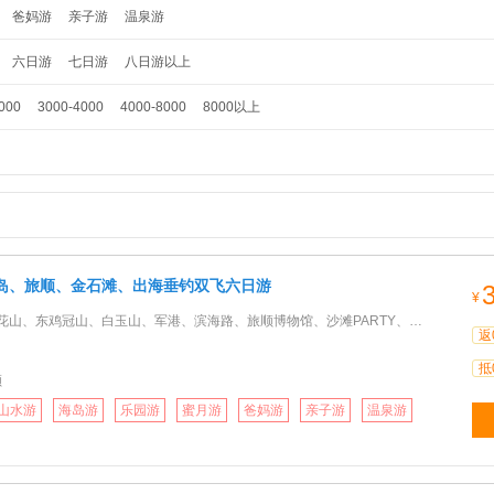
临沂
德州
聊城
滨州
菏泽
济南
青岛
淄博
枣庄
东营
烟台
潍坊
爸妈游
亲子游
温泉游
聊城
滨州
菏泽
济南
青岛
淄博
枣庄
东营
烟台
潍坊
济宁
泰安
菏泽
济南
青岛
烟台
济南
青岛
烟台
六日游
七日游
八日游以上
000
3000-4000
4000-8000
8000以上
岛、旅顺、金石滩、出海垂钓双飞六日游
¥
鸡冠山、白玉山、军港、滨海路、旅顺博物馆、沙滩PARTY、出海垂钓、有轨电车，威尼斯水城、赶海+卡拉OK+烟花
返
抵
顺
山水游
海岛游
乐园游
蜜月游
爸妈游
亲子游
温泉游