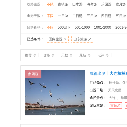
烟台
潍坊
济宁
泰安
威海
日照
莱芜
线路主题：
不限
古镇游
山水游
海岛游
乐园游
蜜月游
济宁
泰安
威海
日照
莱芜
临沂
德州
威海
日照
莱芜
临沂
德州
聊城
滨州
出游天数：
不限
一日游
二日游
三日游
四日游
五日游
线路价格：
不限
500以下
501-1000
1001-2000
2001-3
已选条件：
国内旅游
山东旅游
推荐
价格
天数
最新
点评
成都出发
大连棒棰
参团游
产品亮点：
棒棰岛、莲花山、东
出游日期：
天天发团
途径景点：
大连 、 旅
游玩主题：
古镇游