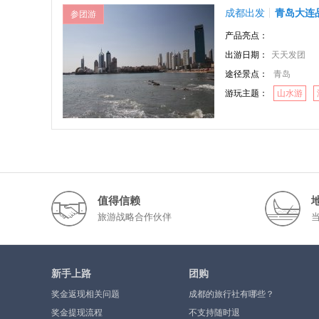
成都出发
青岛大连
参团游
产品亮点：
出游日期：
天天发团
途径景点：
青岛
游玩主题：
山水游
值得信赖
旅游战略合作伙伴
新手上路
团购
奖金返现相关问题
成都的旅行社有哪些？
奖金提现流程
不支持随时退