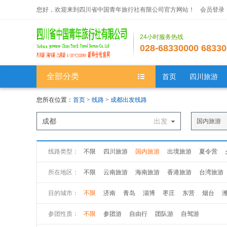
您好，欢迎来到四川省中国青年旅行社有限公司官方网站！
会员登录
24小时服务热线
028-68330000 68330
全部分类
首页
四川旅游
您所在位置：
首页
>
线路
>
成都出发线路
成都
出发
国内旅游
线路类型：
不限
四川旅游
国内旅游
出境旅游
夏令营
所在地区：
不限
云南旅游
海南旅游
香港旅游
台湾旅游
新疆旅游
西藏旅游
广州旅游
广西旅游
江苏
目的城市：
不限
济南
青岛
淄博
枣庄
东营
烟台
山西旅游
黑龙江旅游
吉林旅游
山西旅游
陕
青岛
淄博
枣庄
东营
烟台
潍坊
济宁
参团性质：
不限
参团游
自由行
团队游
自驾游
枣庄
东营
烟台
潍坊
济宁
泰安
威海