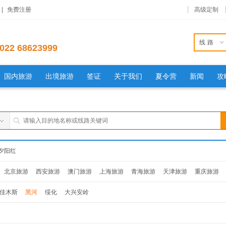
|
免费注册
高级定制
线路
022 68623999
国内旅游
出境旅游
签证
关于我们
夏令营
新闻
攻
夕阳红
北京旅游
西安旅游
澳门旅游
上海旅游
青海旅游
天津旅游
重庆旅游
旅游
杭州旅游
南京旅游
福建旅游
贵州旅游
山东旅游
辽宁旅游
吉林旅
佳木斯
黑河
绥化
大兴安岭
西旅游
安徽旅游
湖南旅游
湖北旅游