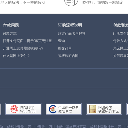
当地人的玩法，不一样的假期
吃住行、游购娱一站搞定
付款问题
订购流程说明
付款和
付款方式
旅游产品名词解释
门店支付
打开支付页面，提示”该页无法显
查询
付款方式
示”或空白页，可能是什么原因？
开通网上支付需要收费吗？
提交订单
怎么网上
什么是网上支付？
签署旅游合同
如何获取
游
成都中青旅
四川中青旅
四川成都中国旅行社官网
成都中国旅行社
四川中