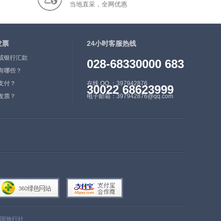
当地直采，全网优惠
（海兰泡）隔江相望，最近
距离仅750米，是中俄4374
公里边境线上唯一一座与俄
发票
首府相对应的距离最近、规
24小时客服热线
模最大、规格最高的边境城
或银行汇款
028-68330000 683
市，也是“龙江丝路带”上重
有哪些？
要的节点城市。
支付？
在线 QQ ：397942876
30022 68623999
黑河是别具北国特色的
发票？
电子邮箱：397942876@qq.com
绿色净土观光带，拥有世界
三大旅游资源中的冰雪、森
林两大资源。世界罕见的五
大连池天然火山地质博物
馆，闻名遐迩的爱辉古城，
民族风情浓厚的鄂伦春、达
斡尔少数民族聚居地，惊险
奇特的沾河漂流，茫茫的小
兴安岭林海，两岸文明迥异
的中俄大界河——黑龙江，
国旅行社