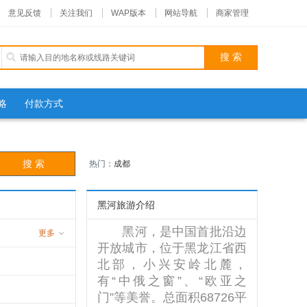
意见反馈
关注我们
WAP版本
网站导航
商家管理
略
付款方式
热门：
成都
黑河旅游介绍
黑河，是中国首批沿边
更多
开放城市，位于黑龙江省西
游
北部，小兴安岭北麓，
有“中俄之窗”、“欧亚之
门”等美誉。总面积68726平