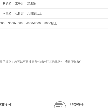
爸妈游
亲子游
温泉游
六日游
七日游
八日游以上
000
3000-4000
4000-8000
8000以上
件的线路！您可以更换搜索条件或改订其他线路~
清除筛选条件
地道个性
品类齐全