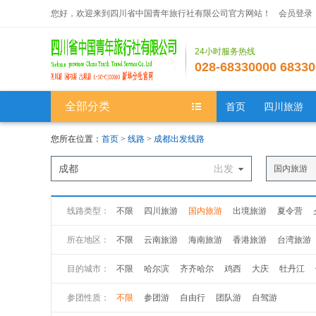
您好，欢迎来到四川省中国青年旅行社有限公司官方网站！
会员登录
24小时服务热线
028-68330000 68330
全部分类
首页
四川旅游
您所在位置：
首页
>
线路
>
成都出发线路
成都
出发
国内旅游
线路类型：
不限
四川旅游
国内旅游
出境旅游
夏令营
所在地区：
不限
云南旅游
海南旅游
香港旅游
台湾旅游
新疆旅游
西藏旅游
广州旅游
广西旅游
江苏
目的城市：
不限
哈尔滨
齐齐哈尔
鸡西
大庆
牡丹江
山西旅游
黑龙江旅游
吉林旅游
山西旅游
陕
参团性质：
不限
参团游
自由行
团队游
自驾游