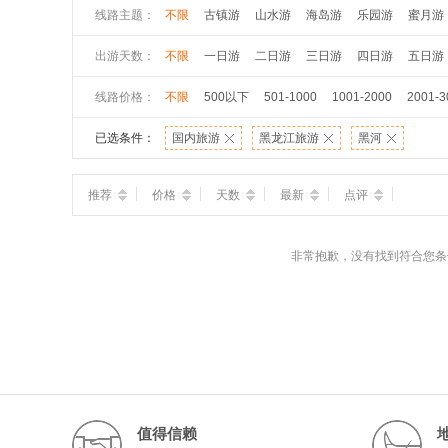
线路主题：
不限
古镇游
山水游
海岛游
乐园游
蜜月游
出游天数：
不限
一日游
二日游
三日游
四日游
五日游
线路价格：
不限
500以下
501-1000
1001-2000
2001-3
已选条件：
国内旅游
黑龙江旅游
黑河
推荐
价格
天数
最新
点评
非常抱歉，没有找到符合您条
值得信赖