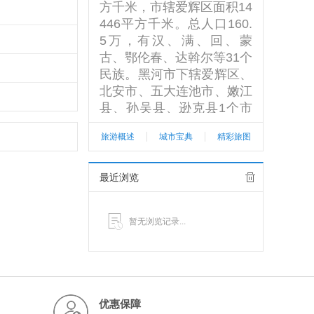
方千米，市辖爱辉区面积14
446平方千米。总人口160.
5万，有汉、满、回、蒙
古、鄂伦春、达斡尔等31个
民族。黑河市下辖爱辉区、
北安市、五大连池市、嫩江
县、孙吴县、逊克县1个市
辖区2个县级市3个县。境内
旅游概述
城市宝典
精彩旅图
有黑龙江省农垦总局北安、
九三2个分局所属的25个农
场，57个部队农场、21个
最近浏览
其他国营直属农场和省森工
总局通北林业局、沾河林业
暂无浏览记录...
局所属的34个林场以及海
关、税务等几十个中央、省
直部门。黑河市市区爱辉以
黑龙江主航道中心为界，与
俄罗斯远东第三大城市、阿
优惠保障
穆尔州首府布拉戈维申斯克