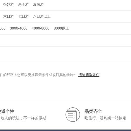
爸妈游
亲子游
温泉游
六日游
七日游
八日游以上
000
3000-4000
4000-8000
8000以上
件的线路！您可以更换搜索条件或改订其他线路~
清除筛选条件
地道个性
品类齐全
当地人的玩法，不一样的假期
吃住行、游购娱一站搞定