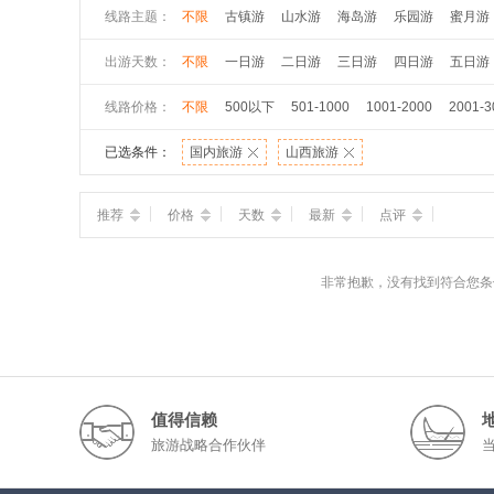
线路主题：
不限
古镇游
山水游
海岛游
乐园游
蜜月游
出游天数：
不限
一日游
二日游
三日游
四日游
五日游
线路价格：
不限
500以下
501-1000
1001-2000
2001-3
已选条件：
国内旅游
山西旅游
推荐
价格
天数
最新
点评
非常抱歉，没有找到符合您条
值得信赖
旅游战略合作伙伴