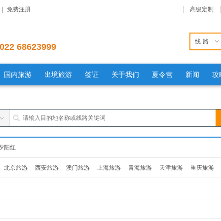
|
免费注册
高级定制
线路
022 68623999
国内旅游
出境旅游
签证
关于我们
夏令营
新闻
攻
夕阳红
北京旅游
西安旅游
澳门旅游
上海旅游
青海旅游
天津旅游
重庆旅游
旅游
杭州旅游
南京旅游
福建旅游
贵州旅游
山东旅游
辽宁旅游
吉林旅
西旅游
安徽旅游
湖南旅游
湖北旅游