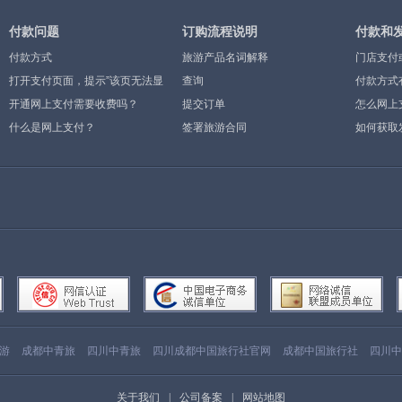
付款问题
订购流程说明
付款和
付款方式
旅游产品名词解释
门店支付
打开支付页面，提示”该页无法显
查询
付款方式
示”或空白页，可能是什么原因？
开通网上支付需要收费吗？
提交订单
怎么网上
什么是网上支付？
签署旅游合同
如何获取
游
成都中青旅
四川中青旅
四川成都中国旅行社官网
成都中国旅行社
四川中
关于我们
|
公司备案
|
网站地图