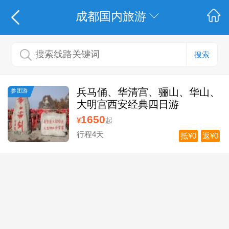
成都国内旅游
搜索
兵马俑、华清宫、骊山、华山、
参团游
大明宫西安经典四日游
1650
¥
起
行程4天
抵¥0
返¥0