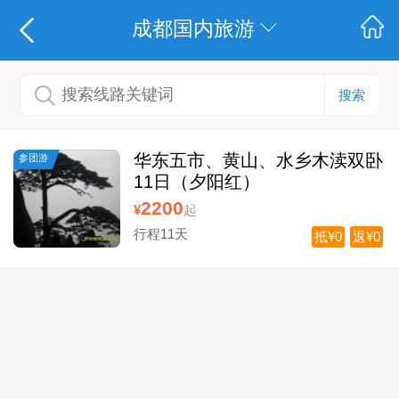
成都国内旅游
搜索
华东五市、黄山、水乡木渎双卧
参团游
11日（夕阳红）
2200
¥
起
行程11天
抵¥0
返¥0