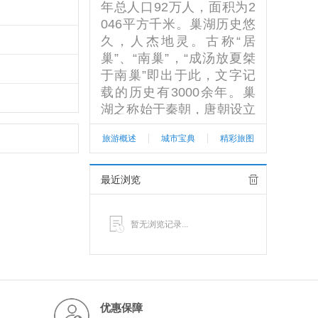
年总人口92万人，面积为2
046平方千米。巢湖历史悠
久，人杰地灵。古称“居
巢”、“南巢”，“成汤放夏桀
于南巢”即出于此，文字记
载的历史有3000余年。巢
湖之称始于秦朝，唐朝设立
巢县，1984年设立县级巢
旅游概述
城市宝典
精彩旅图
湖市，1999年7月9日升为
地级市改称居巢区，为地级
巢湖市委、市政府所在地。
最近浏览
2011年8月撤销地级巢湖
市，设立县级巢湖市。201
暂无浏览记录...
6年，巢湖市完成地区生产
总值268.7亿元，按可比价
计算，同比增长9.1%，超
过市人代会目标0.1个百分
点，增速比三季度提升2.0
优惠保障
个百分点。安徽“十三五”规