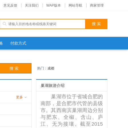
意见反馈
关注我们
WAP版本
网站导航
商家管理
略
付款方式
热门：
成都
巢湖旅游介绍
巢湖市位于省城合肥的
更多
南部，是合肥市代管的县级
游
市。其西南滨巢湖周边分别
与肥东、全椒、含山、庐
江、无为接壤。截至2015