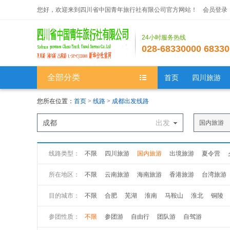
您好，欢迎来到四川省中国青年旅行社有限公司官方网站！
会员登录
24小时服务热线
028-68330000 68330
全部分类
首页
四川旅游
您所在位置：
首页
>
线路
>
成都出发线路
成都
出发
国内旅游
线路类型：
不限
四川旅游
国内旅游
出境旅游
夏令营
所在地区：
不限
云南旅游
海南旅游
香港旅游
台湾旅游
新疆旅游
西藏旅游
广州旅游
广西旅游
江苏
目的城市：
不限
合肥
芜湖
淮南
马鞍山
淮北
铜陵
山西旅游
黑龙江旅游
吉林旅游
山西旅游
陕
参团性质：
不限
参团游
自由行
团队游
自驾游