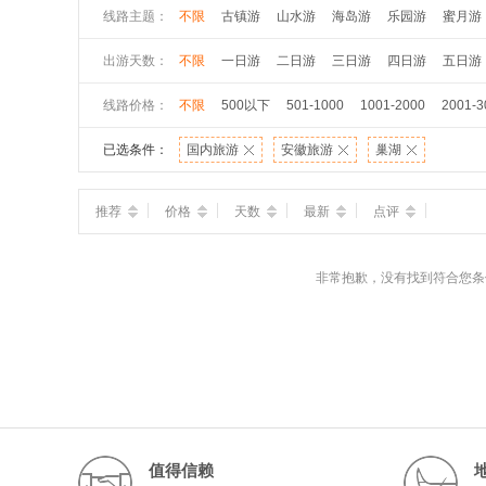
线路主题：
不限
古镇游
山水游
海岛游
乐园游
蜜月游
出游天数：
不限
一日游
二日游
三日游
四日游
五日游
线路价格：
不限
500以下
501-1000
1001-2000
2001-3
已选条件：
国内旅游
安徽旅游
巢湖
推荐
价格
天数
最新
点评
非常抱歉，没有找到符合您条
值得信赖