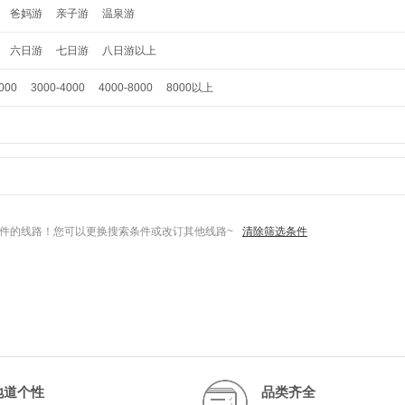
爸妈游
亲子游
温泉游
六日游
七日游
八日游以上
000
3000-4000
4000-8000
8000以上
件的线路！您可以更换搜索条件或改订其他线路~
清除筛选条件
地道个性
品类齐全