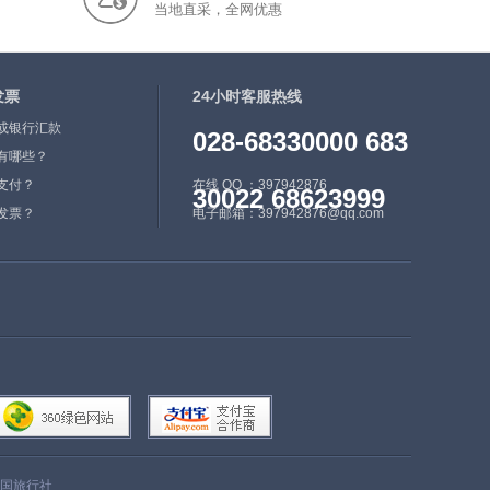
当地直采，全网优惠
划将适时撤销巢湖市，设立
合肥市巢湖区。2017年11
月，获评全国文明城市。
发票
主要景点:半汤温泉位
24小时客服热线
于巢湖汤山之麓。《巢湖
或银行汇款
028-68330000 683
志》记载：“山有二泉，一
有哪些？
冷一暖合流。”因有半汤之
支付？
在线 QQ ：397942876
30022 68623999
名。半汤温泉的历史十分悠
发票？
电子邮箱：397942876@qq.com
久，远在秦汉，此处温泉就
为人们发现和利用。唐代诗
人罗隐游览半汤温泉后，曾
写下“饮水鱼心知冷暖，濯
缨人足识炎凉”的诗句。温
泉终年喷涌不断，水温保持
在摄氏60℃以上，最高可达
80℃。泉水清冽，无色透
明，水中含有30多种活性元
素。中庙，矗立在巢湖北岸
国旅行社