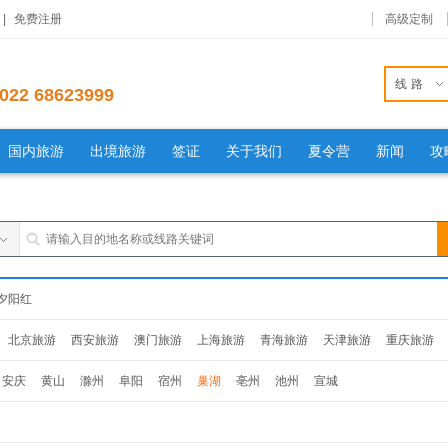
|
免费注册
高级定制
线路
022 68623999
国内旅游
出境旅游
签证
关于我们
夏令营
新闻
攻
夕阳红
北京旅游
西安旅游
澳门旅游
上海旅游
青海旅游
天津旅游
重庆旅游
旅游
杭州旅游
南京旅游
福建旅游
贵州旅游
山东旅游
辽宁旅游
吉林旅
安庆
黄山
滁州
阜阳
宿州
巢湖
亳州
池州
宣城
西旅游
安徽旅游
湖南旅游
湖北旅游