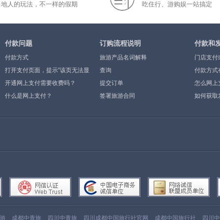
当地人的玩法，不一样的假期
吃住行、游购娱一站搞定
付款问题
订购流程说明
付款和
付款方式
旅游产品名词解释
门店支付
打开支付页面，提示”该页无法显
查询
付款方式
示”或空白页，可能是什么原因？
开通网上支付需要收费吗？
提交订单
怎么网上
什么是网上支付？
签署旅游合同
如何获取
游
成都中青旅
四川中青旅
四川成都中国旅行社官网
成都中国旅行社
四川中