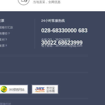
当地直采，全网优惠
市、国家卫生城市、国家文
明城市、国家园林城市等荣
誉称号。2016年，株洲市
发票
完成地区生产总值2512.5亿
24小时客服热线
元，比2015年增长7.9%，
或银行汇款
028-68330000 683
高于全国平均水平1.2个百
有哪些？
分点，与全省平均水平持
支付？
在线 QQ ：397942876
30022 68623999
平。2017年，株洲市复查
发票？
电子邮箱：397942876@qq.com
确认继续保留全国文明城市
荣誉称号。2018年4月2
日，科技部、国家发展改革
委发布支持新一批城市开展
创新型城市建设的名单，全
国17座城市入选，株洲名列
其中。6月19日，国务院正
式批复同意撤销株洲县，设
立株洲市渌口区。
恐龙化石遗址可以见证
国旅行社