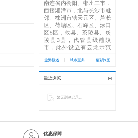
南连省内衡阳、郴州二市，
西接湘潭市，北与长沙市毗
邻。株洲市辖天元区、芦淞
区、荷塘区、石峰区、渌口
区5区，攸县、茶陵县、炎
陵县3县，代管县级醴陵
市，此外设立有云龙示范
区，总面积11262平方公
旅游概述
城市宝典
精彩旅图
里。2016年总人口401.6万
人。株洲是新中国成立后首
批重点建设的八个工业城市
最近浏览
之一，是中国老工业基地。
京广铁路和沪昆铁路在株洲
暂无浏览记录...
交汇成为中国重要的“十字
型”铁路枢纽。株洲是长株
潭城市群三大核心之一，是
长株潭两型社会建设综合配
套改革试验区的一部分。此
优惠保障
外株洲还拥有国家绿化城