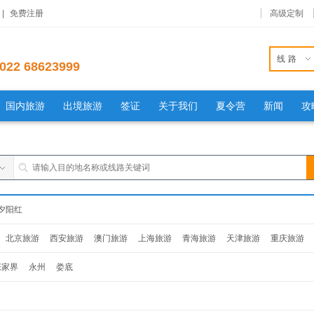
|
免费注册
高级定制
线路
022 68623999
国内旅游
出境旅游
签证
关于我们
夏令营
新闻
攻
夕阳红
北京旅游
西安旅游
澳门旅游
上海旅游
青海旅游
天津旅游
重庆旅游
旅游
杭州旅游
南京旅游
福建旅游
贵州旅游
山东旅游
辽宁旅游
吉林旅
张家界
永州
娄底
西旅游
安徽旅游
湖南旅游
湖北旅游