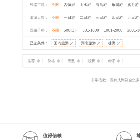
线路主题：
不限
古镇游
山水游
海岛游
乐园游
蜜月游
出游天数：
不限
一日游
二日游
三日游
四日游
五日游
线路价格：
不限
500以下
501-1000
1001-2000
2001-3
已选条件：
国内旅游
湖南旅游
株洲
推荐
价格
天数
最新
点评
非常抱歉，没有找到符合您条
值得信赖