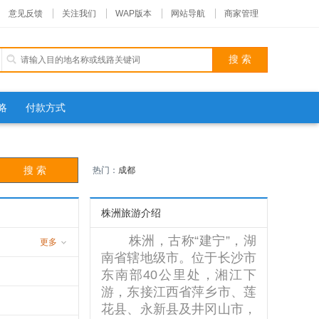
意见反馈
关注我们
WAP版本
网站导航
商家管理
略
付款方式
热门：
成都
株洲旅游介绍
株洲，古称“建宁”，湖
更多
南省辖地级市。位于长沙市
游
东南部40公里处，湘江下
游，东接江西省萍乡市、莲
花县、永新县及井冈山市，