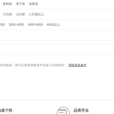
爸妈游
亲子游
温泉游
六日游
七日游
八日游以上
000
3000-4000
4000-8000
8000以上
件的线路！您可以更换搜索条件或改订其他线路~
清除筛选条件
地道个性
品类齐全