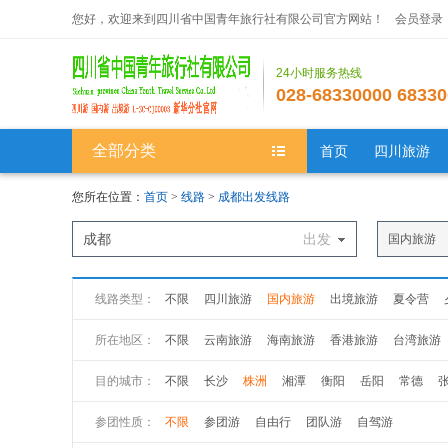
您好，欢迎来到四川省中国青年旅行社有限公司官方网站！
会员登录
24小时服务热线
028-68330000 68330
全部分类
首页
四川旅游
您所在位置：
首页
>
线路
>
成都出发线路
成都
出发
国内旅游
线路类型：
不限
四川旅游
国内旅游
出境旅游
夏令营
所在地区：
不限
云南旅游
海南旅游
香港旅游
台湾旅游
新疆旅游
西藏旅游
广州旅游
广西旅游
江苏
目的城市：
不限
长沙
株洲
湘潭
衡阳
岳阳
常德
山西旅游
黑龙江旅游
吉林旅游
山西旅游
陕
参团性质：
不限
参团游
自由行
团队游
自驾游