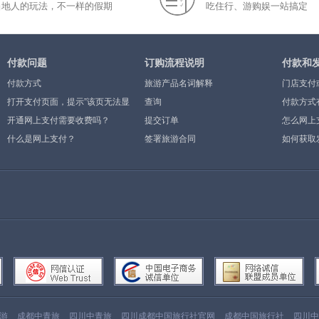
当地人的玩法，不一样的假期
吃住行、游购娱一站搞定
付款问题
订购流程说明
付款和
付款方式
旅游产品名词解释
门店支付
打开支付页面，提示”该页无法显
查询
付款方式
示”或空白页，可能是什么原因？
开通网上支付需要收费吗？
提交订单
怎么网上
什么是网上支付？
签署旅游合同
如何获取
游
成都中青旅
四川中青旅
四川成都中国旅行社官网
成都中国旅行社
四川中