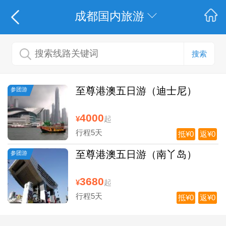
成都国内旅游
搜索
至尊港澳五日游（迪士尼）
参团游
4000
¥
起
行程5天
抵¥0
返¥0
至尊港澳五日游（南丫岛）
参团游
3680
¥
起
行程5天
抵¥0
返¥0