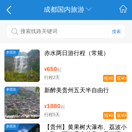
成都国内旅游
搜索
赤水两日游行程（常规）
参团游
650
¥
起
行程2天
抵¥0
返¥0
新醉美贵州五天半自由行
参团游
1880
¥
起
行程5天
抵¥0
返¥0
【贵州】黄果树大瀑布、荔波小
参团游