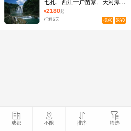
七孔、西江千户苗寨、天河潭双
卧6日游
2180
¥
起
行程6天
抵¥0
返¥0
成都
不限
排序
筛选